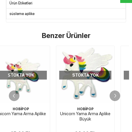
Ürün Etiketleri
süsleme aplike
Benzer Ürünler
STOKTA YOK
STOKTA YOK
HOBİPOP
HOBİPOP
e
Unicorn Yama Arma Aplike
Lol Bebek Aplike 15
Büyük