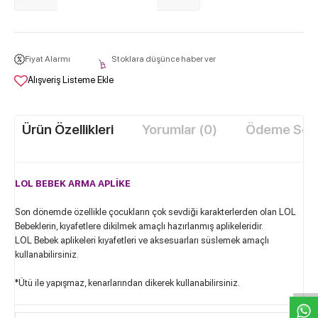
Fiyat Alarmı
Stoklara düşünce haber ver
Alışveriş Listeme Ekle
Ürün Özellikleri
Yorumlar (0)
Ödeme Seçe
LOL BEBEK ARMA APLİKE
Son dönemde özellikle çocukların çok sevdiği karakterlerden olan LOL
Bebeklerin, kıyafetlere dikilmek amaçlı hazırlanmış aplikeleridir.
LOL Bebek aplikeleri kıyafetleri ve aksesuarları süslemek amaçlı
W
h
t
s
a
p
p
D
e
s
e
H
a
t
t
kullanabilirsiniz.
*Ütü ile yapışmaz, kenarlarından dikerek kullanabilirsiniz.