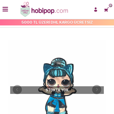
0
5000 TL ÜZERİ DHL KARGO ÜCRETSİZ
LOL BEBEK APLİKE
STOKTA YOK