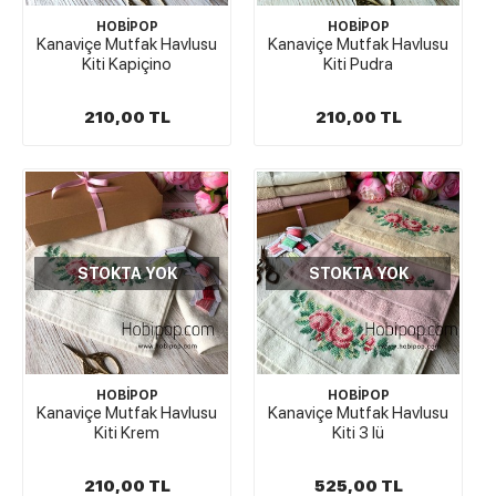
HOBİPOP
HOBİPOP
Kanaviçe Mutfak Havlusu
Kanaviçe Mutfak Havlusu
Kiti Kapiçino
Kiti Pudra
210,00 TL
210,00 TL
STOKTA YOK
STOKTA YOK
HOBİPOP
HOBİPOP
Kanaviçe Mutfak Havlusu
Kanaviçe Mutfak Havlusu
Kiti Krem
Kiti 3 lü
W
h
t
s
a
p
p
D
e
s
e
H
a
t
t
210,00 TL
525,00 TL