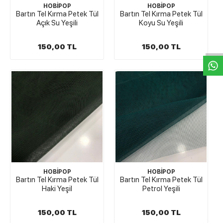
HOBİPOP
HOBİPOP
Bartın Tel Kırma Petek Tül
Bartın Tel Kırma Petek Tül
Açık Su Yeşili
Koyu Su Yeşili
W
h
t
s
a
p
p
D
e
s
e
H
a
t
t
150,00 TL
150,00 TL
HOBİPOP
HOBİPOP
Bartın Tel Kırma Petek Tül
Bartın Tel Kırma Petek Tül
Haki Yeşil
Petrol Yeşili
150,00 TL
150,00 TL