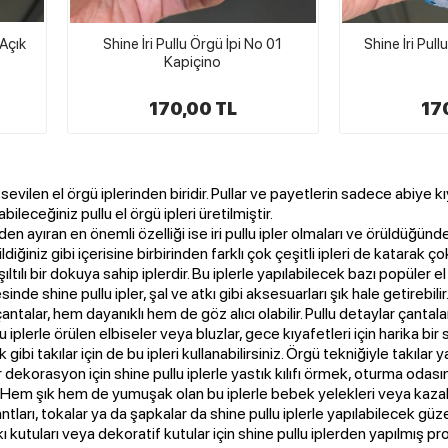
 Açık
Shine İri Pullu Örgü İpi No 01
Shine İri Pull
Kapiçino
170,00 TL
17
evilen el örgü iplerinden biridir. Pullar ve payetlerin sadece abiye k
ileceğiniz pullu el örgü ipleri üretilmiştir.
erden ayıran en önemli özelliği ise iri pullu ipler olmaları ve örüldüğü
ldiğiniz gibi içerisine birbirinden farklı çok çeşitli ipleri de katarak ç
şıltılı bir dokuya sahip iplerdir. Bu iplerle yapılabilecek bazı popüler el 
esinde shine pullu ipler, şal ve atkı gibi aksesuarları şık hale getirebilir
çantalar, hem dayanıklı hem de göz alıcı olabilir. Pullu detaylar çantaları
lu iplerle örülen elbiseler veya bluzlar, gece kıyafetleri için harika bir 
gibi takılar için de bu ipleri kullanabilirsiniz. Örgü tekniğiyle takılar ya
ir dekorasyon için shine pullu iplerle yastık kılıfı örmek, oturma odası
: Hem şık hem de yumuşak olan bu iplerle bebek yelekleri veya kazakla
ntları, tokalar ya da şapkalar da shine pullu iplerle yapılabilecek güz
kı kutuları veya dekoratif kutular için shine pullu iplerden yapılmış proj