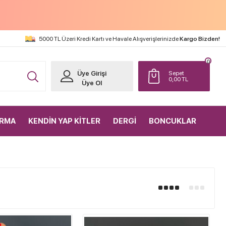
5000 TL Üzeri Kredi Kartı ve Havale Alışverişlerinizde
Kargo Bizden!
0
Üye Girişi
Sepet
0,00
TL
Üye Ol
IRMA
KENDİN YAP KİTLER
DERGİ
BONCUKLAR