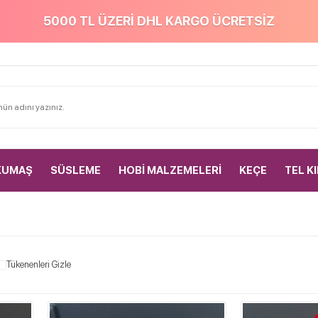
5000 TL ÜZERİ DHL KARGO ÜCRETSİZ
KUMAŞ
SÜSLEME
HOBİ MALZEMELERİ
KEÇE
TEL K
Tükenenleri Gizle