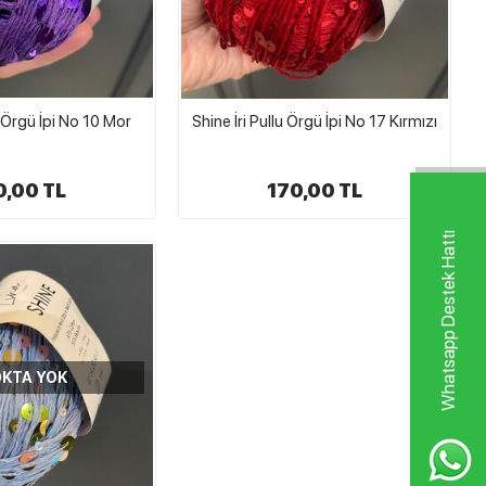
u Örgü İpi No 10 Mor
Shine İri Pullu Örgü İpi No 17 Kırmızı
0,00 TL
170,00 TL
Whatsapp Destek Hattı
KTA YOK