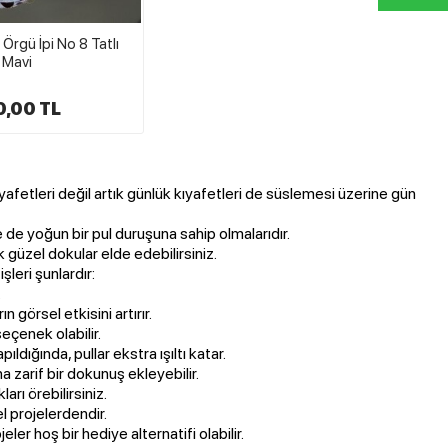
u Örgü İpi No 8 Tatlı
Mavi
0,00 TL
ıyafetleri değil artık günlük kıyafetleri de süslemesi üzerine gün
nde de yoğun bir pul duruşuna sahip olmalarıdır.
ok güzel dokular elde edebilirsiniz.
işleri şunlardır:
.
n görsel etkisini artırır.
seçenek olabilir.
pıldığında, pullar ekstra ışıltı katar.
na zarif bir dokunuş ekleyebilir.
rı örebilirsiniz.
el projelerdendir.
eler hoş bir hediye alternatifi olabilir.