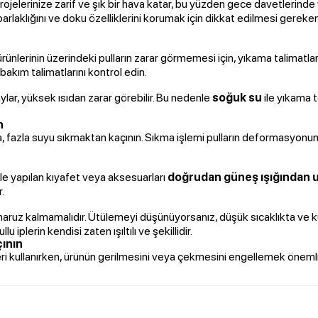
 projelerinize zarif ve şık bir hava katar, bu yüzden gece davetlerinde 
n parlaklığını ve doku özelliklerini korumak için dikkat edilmesi gereke
ürünlerinin üzerindeki pulların zarar görmemesi için, yıkama talimatla
 bakım talimatlarını kontrol edin.
etaylar, yüksek ısıdan zarar görebilir. Bu nedenle
soğuk su
ile yıkama t
n
 fazla suyu sıkmaktan kaçının. Sıkma işlemi pulların deformasyonun
rle yapılan kıyafet veya aksesuarları
doğrudan güneş ışığından 
.
a maruz kalmamalıdır. Ütülemeyi düşünüyorsanız, düşük sıcaklıkta ve 
llu iplerin kendisi zaten ışıltılı ve şekillidir.
ının
leri kullanırken, ürünün gerilmesini veya çekmesini engellemek önemli