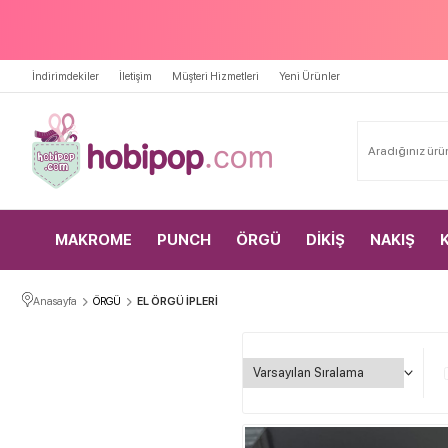
İndirimdekiler
İletişim
Müşteri Hizmetleri
Yeni Ürünler
MAKROME
PUNCH
ÖRGÜ
DİKİŞ
NAKIŞ
Anasayfa
ÖRGÜ
EL ÖRGÜ İPLERİ