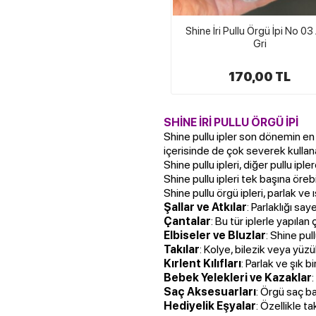
Shine İri Pullu Örgü İpi No 03
Gri
170,00 TL
SHİNE İRİ PULLU ÖRGÜ İPİ
Shine pullu ipler son dönemin en s
içerisinde de çok severek kullanab
Shine pullu ipleri, diğer pullu ipl
Shine pullu ipleri tek başına örebi
Shine pullu örgü ipleri, parlak ve ı
Şallar ve Atkılar
: Parlaklığı say
Çantalar
: Bu tür iplerle yapılan 
Elbiseler ve Bluzlar
: Shine pul
Takılar
: Kolye, bilezik veya yüzük 
Kırlent Kılıfları
: Parlak ve şık b
Bebek Yelekleri ve Kazaklar
Saç Aksesuarları
: Örgü saç ba
Hediyelik Eşyalar
: Özellikle ta