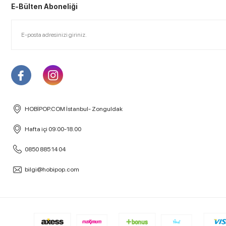
E-Bülten Aboneliği
HOBİPOP.COM İstanbul- Zonguldak
Hafta içi 09:00-18.00
0850 885 14 04
bilgi@hobipop.com