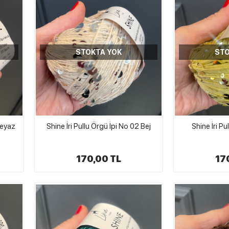
STOKTA YOK
STO
Beyaz
Shine İri Pullu Örgü İpi No 02 Bej
Shine İri Pu
170,00 TL
17