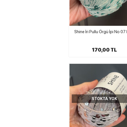
Shine İri Pullu Örgü İpi No 07
170,00 TL
STOKTA YOK