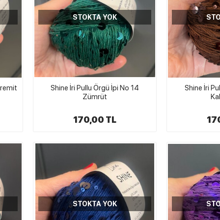
STOKTA YOK
STO
iremit
Shine İri Pullu Örgü İpi No 14
Shine İri Pu
Zümrüt
Ka
170,00 TL
17
STOKTA YOK
STO