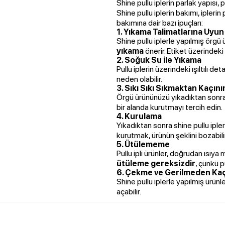
Shine pullu iplerin parlak yapısı,
Shine pullu iplerin bakımı, ipleri
bakımına dair bazı ipuçları:
1.
Yıkama Talimatlarına Uyun
Shine pullu iplerle yapılmış örgü 
yıkama
önerir. Etiket üzerindeki
2.
Soğuk Su ile Yıkama
Pullu iplerin üzerindeki ışıltılı d
neden olabilir.
3.
Sıkı Sıkı Sıkmaktan Kaçını
Örgü ürününüzü yıkadıktan sonra,
bir alanda kurutmayı tercih edin.
4.
Kurulama
Yıkadıktan sonra shine pullu iple
kurutmak, ürünün şeklini bozabilir
5.
Ütülememe
Pullu ipli ürünler, doğrudan ısıy
ütüleme gereksizdir
, çünkü pu
6.
Çekme ve Gerilmeden Kaç
Shine pullu iplerle yapılmış ürün
açabilir.