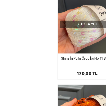
STOKTA YOK
Shine İri Pullu Örgü İpi No 11 
170,00 TL