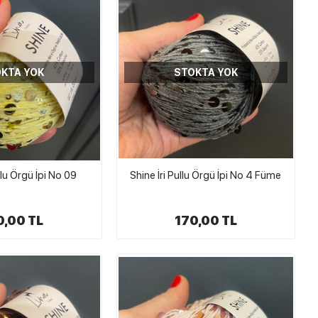
KTA YOK
STOKTA YOK
llu Örgü İpi No 09
Shine İri Pullu Örgü İpi No 4 Füme
0,00 TL
170,00 TL