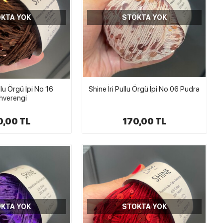
KTA YOK
STOKTA YOK
llu Örgü İpi No 16
Shine İri Pullu Örgü İpi No 06 Pudra
hverengi
0,00 TL
170,00 TL
KTA YOK
STOKTA YOK