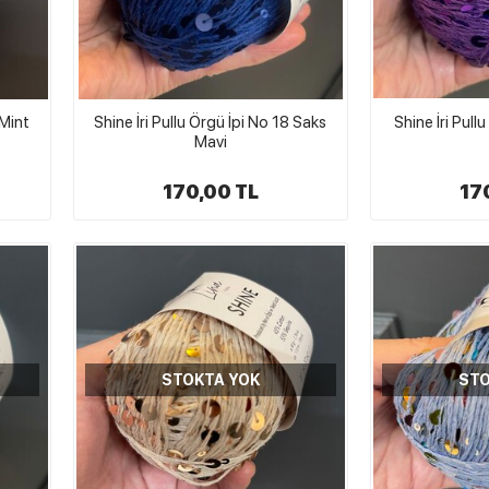
 Mint
Shine İri Pullu Örgü İpi No 18 Saks
Shine İri Pull
Mavi
170,00 TL
17
STOKTA YOK
STO