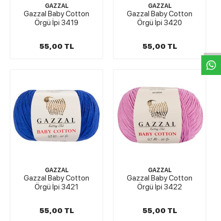
GAZZAL
GAZZAL
Gazzal Baby Cotton
Gazzal Baby Cotton
Örgü İpi 3419
Örgü İpi 3420
W
h
t
s
a
p
p
D
e
s
e
H
a
t
t
55,00 TL
55,00 TL
GAZZAL
GAZZAL
Gazzal Baby Cotton
Gazzal Baby Cotton
Örgü İpi 3421
Örgü İpi 3422
55,00 TL
55,00 TL