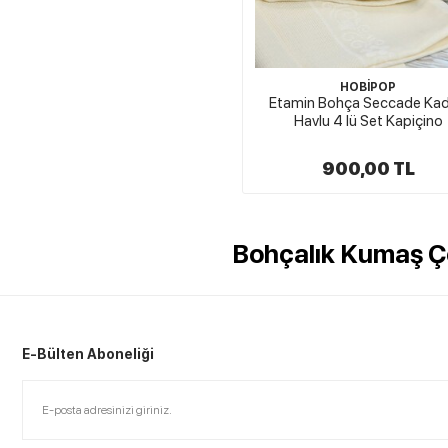
HOBİPOP
Etamin Bohça Seccade Kad
Havlu 4 lü Set Kapiçino
900,00 TL
Bohçalık Kumaş Çe
E-Bülten Aboneliği