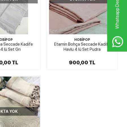
Whatsapp Destek Hattı
OBİPOP
HOBİPOP
a Seccade Kadife
Etamin Bohça Seccade Kadife
4 lü Set Gri
Havlu 4 lü Set Pudra
0,00 TL
900,00 TL
KTA YOK