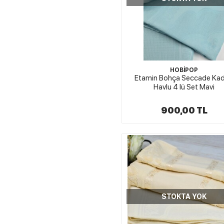
HOBİPOP
Etamin Bohça Seccade Kad
Havlu 4 lü Set Mavi
900,00 TL
STOKTA YOK