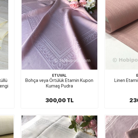
ETUVAL
üllü
Bohça veya Örtülük Etamin Kupon
Linen Etami
Rengi
Kumaş Pudra
300,00 TL
23