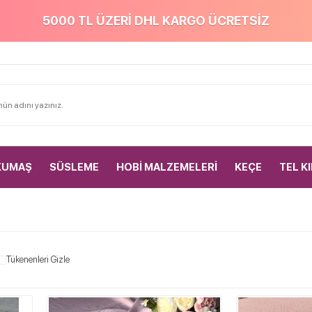
5000 TL ÜZERİ DHL KARGO ÜCRETSİZ
KUMAŞ
SÜSLEME
HOBİ MALZEMELERİ
KEÇE
TEL K
Tükenenleri Gizle