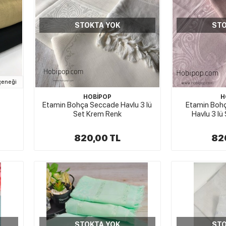
STOKTA YOK
STO
çeneği
HOBİPOP
H
Etamin Bohça Seccade Havlu 3 lü
Etamin Bohç
Set Krem Renk
Havlu 3 lü
820,00 TL
82
STOKTA YOK
STO