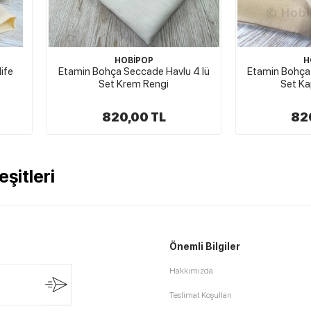
HOBİPOP
H
ife
Etamin Bohça Seccade Havlu 4 lü
Etamin Bohça 
Set Krem Rengi
Set Ka
820,00 TL
82
şitleri
Önemli Bilgiler
Hakkımızda
Teslimat Koşulları