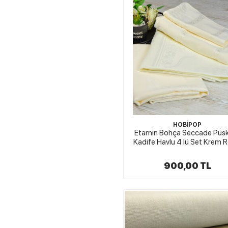
HOBİPOP
Etamin Bohça Seccade Püsk
Kadife Havlu 4 lü Set Krem 
900,00 TL