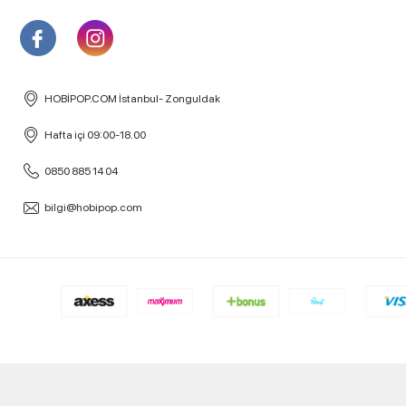
HOBİPOP.COM İstanbul- Zonguldak
Hafta içi 09:00-18.00
0850 885 14 04
bilgi@hobipop.com