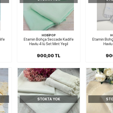
HOBİPOP
H
ife
Etamin Bohça Seccade Kadife
Etamin Bohç
Havlu 4 lü Set Mint Yeşil
Havlu 
900,00 TL
90
STOKTA YOK
STO