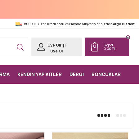
5000 TL Üzeri Kredi Kartı ve Havale Alışverişlerinizde
Kargo Bizden!
0
Üye Girişi
Sepet
0,00
TL
Üye Ol
IRMA
KENDİN YAP KİTLER
DERGİ
BONCUKLAR