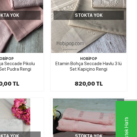
KTA YOK
STOKTA YOK
OBİPOP
HOBİPOP
a Seccade Pikolu
Etamin Bohça Seccade Havlu 3 lü
 Set Pudra Rengi
Set Kapiçino Rengi
0,00 TL
820,00 TL
KTA YOK
STOKTA YOK