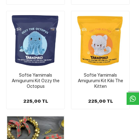
W
h
t
s
a
p
p
D
e
s
e
H
a
t
t
Softie Yarnimals
Softie Yarnimals
Amigurumi Kit Ozzy the
Amigurumi Kit Kiki The
Octopus
Kitten
225,00 TL
225,00 TL