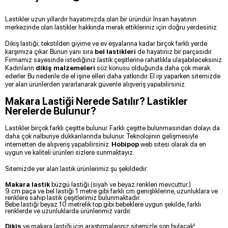
Lastikler uzun yıllardır hayatımızda olan bir üründür. İnsan hayatının
merkezinde olan lastikler hakkında merak ettikleriniz için doğru yerdesiniz.
Dikiş lastiği; tekstilden giyime ve ev eşyalarına kadar birçok farklı yerde
karşımıza çıkar. Bunun yanı sıra
bel lastikleri
de hayatınız bir parçasıdır.
Firmamız sayesinde istediğiniz lastik çeşitlerine rahatlıkla ulaşabileceksiniz.
Kadınların
dikiş malzemeleri
söz konusu olduğunda daha çok merak
ederler. Bu nedenle de el işine elleri daha yatkındır. El işi yaparken sitemizde
yer alan ürünlerden yararlanarak güvenle alışveriş yapabilirsiniz.
Makara Lastiği Nerede Satılır? Lastikler
Nerelerde Bulunur?
Lastikler birçok farklı çeşitte bulunur. Farklı çeşitte bulunmasından dolayı da
daha çok nalburiye dükkanlarında bulunur. Teknolojinin gelişmesiyle
internetten de alışveriş yapabilirsiniz.
Hobipop
web sitesi olarak da en
uygun ve kaliteli ürünleri sizlere sunmaktayız.
Sitemizde yer alan lastik ürünlerimiz şu şekildedir:
Makara lastik
büzgü lastiği (siyah ve beyaz renkleri mevcuttur.)
9 cm paça ve bel lastiği 1 metre gibi farklı cm genişliklerine, uzunluklara ve
renklere sahip lastik çeşitlerimiz bulunmaktadır.
Bebe lastiği beyaz 10 metrelik top gibi bebeklere uygun şekilde, farklı
renklerde ve uzunluklarda ürünlerimiz vardır.
Dikiş
ve makara lastiği için araştırmalarınız sitemizle son bulacak!