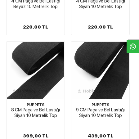
4 CM Paça ve Bel Lastiği
4 CM Paça ve Bel Lastiği
Beyaz 10 Metrelik Top
Siyah 10 Metrelik Top
W
h
t
s
a
p
p
D
e
s
e
H
a
t
t
220,00 TL
220,00 TL
PUPPETS
PUPPETS
8 CM Paça ve Bel Lastiği
9 CM Paça ve Bel Lastiği
Siyah 10 Metrelik Top
Siyah 10 Metrelik Top
399,00 TL
439,00 TL