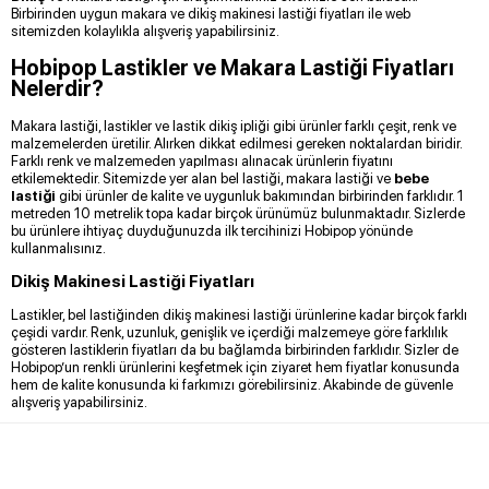
Birbirinden uygun makara ve dikiş makinesi lastiği fiyatları ile web
sitemizden kolaylıkla alışveriş yapabilirsiniz.
Hobipop Lastikler ve Makara Lastiği Fiyatları
Nelerdir?
Makara lastiği, lastikler ve lastik dikiş ipliği gibi ürünler farklı çeşit, renk ve
malzemelerden üretilir. Alırken dikkat edilmesi gereken noktalardan biridir.
Farklı renk ve malzemeden yapılması alınacak ürünlerin fiyatını
etkilemektedir. Sitemizde yer alan bel lastiği, makara lastiği ve
bebe
lastiği
gibi ürünler de kalite ve uygunluk bakımından birbirinden farklıdır. 1
metreden 10 metrelik topa kadar birçok ürünümüz bulunmaktadır. Sizlerde
bu ürünlere ihtiyaç duyduğunuzda ilk tercihinizi Hobipop yönünde
kullanmalısınız.
Dikiş Makinesi Lastiği Fiyatları
Lastikler, bel lastiğinden dikiş makinesi lastiği ürünlerine kadar birçok farklı
çeşidi vardır. Renk, uzunluk, genişlik ve içerdiği malzemeye göre farklılık
gösteren lastiklerin fiyatları da bu bağlamda birbirinden farklıdır. Sizler de
Hobipop’un renkli ürünlerini keşfetmek için ziyaret hem fiyatlar konusunda
hem de kalite konusunda ki farkımızı görebilirsiniz. Akabinde de güvenle
alışveriş yapabilirsiniz.