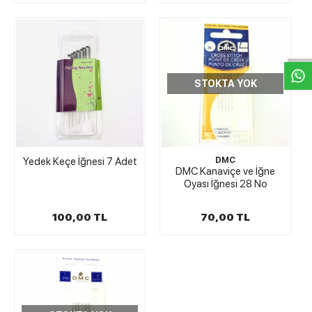
W
h
t
s
a
p
p
D
e
s
e
H
a
t
t
STOKTA YOK
Yedek Keçe İğnesi 7 Adet
DMC
DMC Kanaviçe ve İğne
Oyası İğnesi 28 No
100,00 TL
70,00 TL