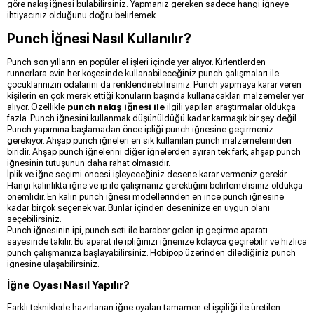
göre nakış iğnesi bulabilirsiniz. Yapmanız gereken sadece hangi iğneye
ihtiyacınız olduğunu doğru belirlemek.
Punch İğnesi Nasıl Kullanılır?
Punch son yılların en popüler el işleri içinde yer alıyor. Kırlentlerden
runnerlara evin her köşesinde kullanabileceğiniz punch çalışmaları ile
çocuklarınızın odalarını da renklendirebilirsiniz. Punch yapmaya karar veren
kişilerin en çok merak ettiği konuların başında kullanacakları malzemeler yer
alıyor. Özellikle
punch nakış iğnesi ile
ilgili yapılan araştırmalar oldukça
fazla. Punch iğnesini kullanmak düşünüldüğü kadar karmaşık bir şey değil.
Punch yapımına başlamadan önce ipliği punch iğnesine geçirmeniz
gerekiyor. Ahşap punch iğneleri en sık kullanılan punch malzemelerinden
biridir. Ahşap punch iğnelerini diğer iğnelerden ayıran tek fark, ahşap punch
iğnesinin tutuşunun daha rahat olmasıdır.
İplik ve iğne seçimi öncesi işleyeceğiniz desene karar vermeniz gerekir.
Hangi kalınlıkta iğne ve ip ile çalışmanız gerektiğini belirlemelisiniz oldukça
önemlidir. En kalın punch iğnesi modellerinden en ince punch iğnesine
kadar birçok seçenek var. Bunlar içinden deseninize en uygun olanı
seçebilirsiniz.
Punch iğnesinin ipi, punch seti ile baraber gelen ip geçirme aparatı
sayesinde takılır. Bu aparat ile ipliğinizi iğnenize kolayca geçirebilir ve hızlıca
punch çalışmanıza başlayabilirsiniz. Hobipop üzerinden dilediğiniz punch
iğnesine ulaşabilirsiniz.
İğne Oyası Nasıl Yapılır?
Farklı tekniklerle hazırlanan iğne oyaları tamamen el işçiliği ile üretilen