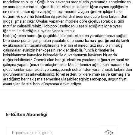
modellerden oluşur. Çoğu hobi sever bu modellerin yapımında annelerinden
ve anneannelerinden öğrendikleri teknikleri kullanır.
İğne oyası
işçiliğinde
en önemli unsur iğne ve ipliğin seçilmesidir. Uygun iğne ve ipliğin farklı
düğüm ve dolama teknikleri ile şekillendirilmesi sonucu ortaya birbirinden
şık çalışmalar çıkar. Oyaları yaparken modele göre çiçek, yaprak, dal gibi
motifler çalışabilirsiniz. Hobipop
üzerinden ulaşabileceğiniz iğne oyası
iğneleri ile dilediğiniz oyaları yapabilirsiniz.
Nakış iğneleri sunduğu çeşitlilik ile birçok teknikten yararlanmanızı sağlar.
Dilerseniz punch çalışmaları yapabilir, dilerseniz
kanaviçe iğnesi
ile farklı
ev aksesuarları tasarlayabilirsiniz. Her biri el emeği göz nuru olan nakış
çalışmaları evinizin her köşesini renklendirebilir. Punch kırlentler ile
koltuklarınızın kanaviçe işlemeler ile duvarlarınızın havasını bir anda
değiştirebilirsiniz. Önemli olan hangi teknikten yaralanacağınızı ve nasıl bir
çalışma yapacağınızı kararlaştırmaktır. Misafirlerinizi ağırlarken masanızda
şık sunumlar yapmak istiyorsanız, punch setlerinden yararlanarak birbirinden
şık runnerlar tasarlayabilirsiniz.
İğneler
den, ipliklere,
makas
ve
kumaş
lara
aradığınız her nakış malzemesine ulaşabileceğiniz
Hobipop,
uygun fiyat
avantajları ile sizi hobi dünyasına davet ediyor.
E-Bülten Aboneliği