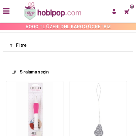
0
5000 TL ÜZERİ DHL KARGO ÜCRETSİZ
DİKİŞ
Filtre
Sıralama seçin