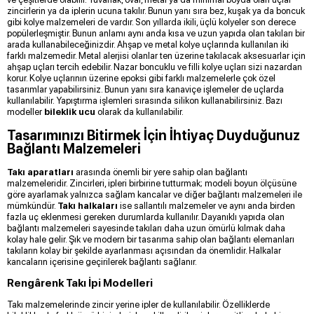
zincirlerin ya da iplerin ucuna takılır. Bunun yanı sıra bez, kuşak ya da boncuk
gibi kolye malzemeleri de vardır. Son yıllarda ikili, üçlü kolyeler son derece
popülerleşmiştir. Bunun anlamı aynı anda kısa ve uzun yapıda olan takıları bir
arada kullanabileceğinizdir. Ahşap ve metal kolye uçlarında kullanılan iki
farklı malzemedir. Metal alerjisi olanlar ten üzerine takılacak aksesuarlar için
ahşap uçları tercih edebilir. Nazar boncuklu ve filli kolye uçları sizi nazardan
korur. Kolye uçlarının üzerine epoksi gibi farklı malzemelerle çok özel
tasarımlar yapabilirsiniz. Bunun yanı sıra kanaviçe işlemeler de uçlarda
kullanılabilir. Yapıştırma işlemleri sırasında silikon kullanabilirsiniz. Bazı
modeller
bileklik ucu
olarak da kullanılabilir.
Tasarımınızı Bitirmek İçin İhtiyaç Duyduğunuz
Bağlantı Malzemeleri
Takı aparatları
arasında önemli bir yere sahip olan bağlantı
malzemeleridir. Zincirleri, ipleri birbirine tutturmak; modeli boyun ölçüsüne
göre ayarlamak yalnızca sağlam kancalar ve diğer bağlantı malzemeleri ile
mümkündür.
Takı halkaları
ise sallantılı malzemeler ve aynı anda birden
fazla uç eklenmesi gereken durumlarda kullanılır. Dayanıklı yapıda olan
bağlantı malzemeleri sayesinde takıları daha uzun ömürlü kılmak daha
kolay hale gelir. Şık ve modern bir tasarıma sahip olan bağlantı elemanları
takıların kolay bir şekilde ayarlanması açısından da önemlidir. Halkalar
kancaların içerisine geçirilerek bağlantı sağlanır.
Rengârenk Takı İpi Modelleri
Takı malzemelerinde zincir yerine ipler de kullanılabilir. Özelliklerde