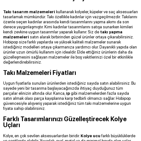
Takı tasarım malzemeleri
kullanarak kolyeler, küpeler ve saç aksesuarları
tasarlamak mümkündür. Takı özellikle kadınlar için vazgeçilmezdir. Takılarını
özenle seçen kadınlar arasında kendi tasarımlarını yapma akımı da son
derece yaygınlaşmıştır. Kimi kadınlar tasarımlarını satışa sunarken kimileri
kendi zevkine uygun tasarımlar yaparak kullanır. Siz de
takı yapma
malzemeleri
satın alarak birbirinden güzel ürünler ortaya çıkarabilirsiniz.
Hobipop size farklı yapılarda ve yüksek kaliteli malzemeler sunarak
istediğiniz modelleri ortaya çıkarmanıza yardımcı olur. Dayanıklı yapıda olan
ürünler uzun ömürlü kullanım için idealdir. Elde ettiğiniz ürünlerin daha da
güzelleşmesini sağlayan malzemeler ile boş vakitlerinizi özel bir etkinlikle
değerlendirebilirsiniz.
Takı Malzemeleri Fiyatları
Uygun fiyatlarla sunulan ürünlerden istediğiniz sayıda satın alabilirsiniz. Bu
sayede yeni bir tasarıma başlayacağınızda ihtiyaç duyduğunuz tüm
parçalar elinizin altında olur. Kanca,
ip
gibi malzemelerden fazla sayıda
satın almak olası parça kayıplarına karşı tedbirli olmanızı sağlar. Hobipop
güvencesiyle alışveriş yaparak istediğiniz tüm takı malzemelerine uygun
fiyata sahip olabilirsiniz.
Farklı Tasarımlarınızı Güzelleştirecek Kolye
Uçları
Kolye, en çok sevilen aksesuarlardan biridir.
Kolye ucu
farklı büyüklüklerde
ve çeşitlerde olabilir. Yuvarlak, oval, metal ya da minimal boyda olan uçlar