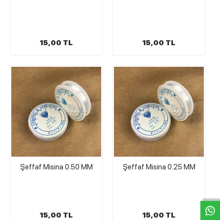
15,00 TL
15,00 TL
Şeffaf Misina 0.50 MM
Şeffaf Misina 0.25 MM
W
h
t
s
a
p
p
D
e
s
e
H
a
t
t
15,00 TL
15,00 TL