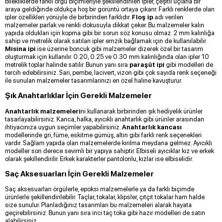
bilekliklerde farklı örgü biçimleriyle şekillendirilen ipler, çeşitli uçlarla bir
araya geldiğinde oldukça hoş bir görüntü ortaya çıkarır. Farklı renklerde olan
ipler özellikleri yönüyle de birbirinden farklıdır.
Floş ip
adı verilen
malzemeler parlak ve renkli dokusuyla dikkat çeker. Bu malzemeler kalın
yapıda oldukları için kopma gibi bir sorun söz konusu olmaz. 2 mm kalınlığa
sahip ve metrelik olarak satılan ipler emzik bağlamak için de kullanılabilir.
Misina ipi
ise üzerine boncuk gibi malzemeler dizerek özel bir tasarım
oluşturmak için kullanılır. 0.20, 0.25 ve 0.30 mm kalınlığında olan ipler 10
metrelik toplar halinde satılır. Bunun yanı sıra
paraşüt ipi
gibi modelleri de
tercih edebilirsiniz. Sarı, pembe, lacivert, vizon gibi çok sayıda renk seçeneği
ile sunulan malzemeler tasarımlarınızı en özel haline kavuşturur.
Şık Anahtarlıklar İçin Gerekli Malzemeler
Anahtarlık malzemeleri
ni kullanarak birbirinden şık hediyelik ürünler
tasarlayabilirsiniz. Kanca, halka, ayıcıklı anahtarlık gibi ürünler arasından
ihtiyacınıza uygun seçimler yapabilirsiniz.
Anahtarlık kancası
modellerinde gri, füme, eskitme gümüş, altın gibi farklı renk seçenekleri
vardır. Sağlam yapıda olan malzemelerde kırılma meydana gelmez. Ayıcıklı
modeller son derece sevimli bir yapıya sahiptir. Elbiseli ayıcıklar kız ve erkek
olarak şekillendirilir. Erkek karakterler pantolonlu, kızlar ise elbiselidir.
Saç Aksesuarları İçin Gerekli Malzemeler
Saç aksesuarları örgülerle, epoksi malzemelerle ya da farklı biçimde
ürünlerle şekillendirilebilir. Taçlar, tokalar, klipsler, çıtçıt tokalar ham halde
size sunulur. Planladığınız tasarımları bu malzemeleri alarak hayata
geçirebilirsiniz. Bunun yanı sıra inci taç toka gibi hazır modelleri de satın
alabilirsiniz.