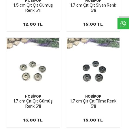
W
h
t
s
a
p
p
D
e
s
e
H
a
t
t
HOBİPOP
HOBİPOP
1.5 cm Çıt Çıt Gümüş
1.7 cm Çıt Çıt Siyah Renk
Renk 5'li
5'li
12,00 TL
15,00 TL
HOBİPOP
HOBİPOP
1.7 cm Çıt Çıt Gümüş
1.7 cm Çıt Çıt Füme Renk
Renk 5′li
5'li
15,00 TL
15,00 TL