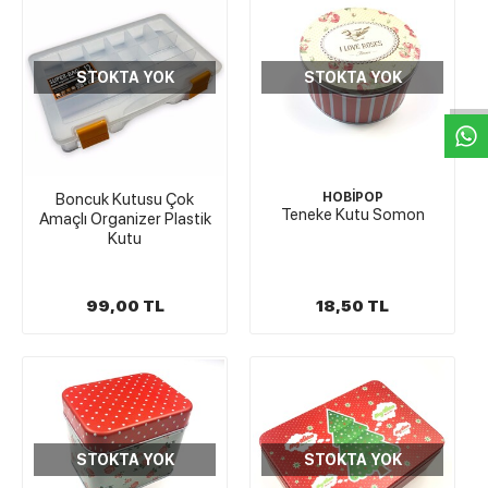
W
h
t
s
a
p
p
D
e
s
e
H
a
t
t
STOKTA YOK
STOKTA YOK
Boncuk Kutusu Çok
HOBİPOP
Teneke Kutu Somon
Amaçlı Organizer Plastik
Kutu
99,00 TL
18,50 TL
STOKTA YOK
STOKTA YOK