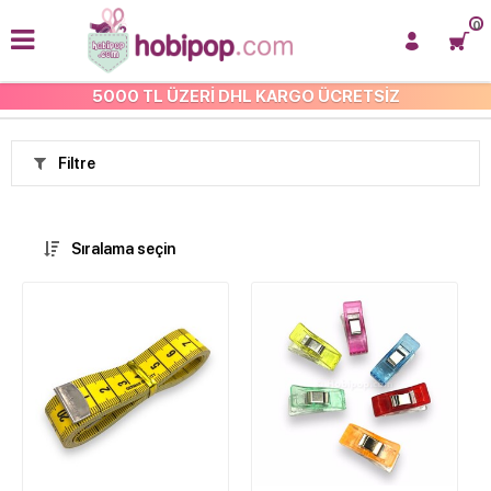
0
5000 TL ÜZERİ DHL KARGO ÜCRETSİZ
ANASAYFA
Filtre
Sıralama seçin