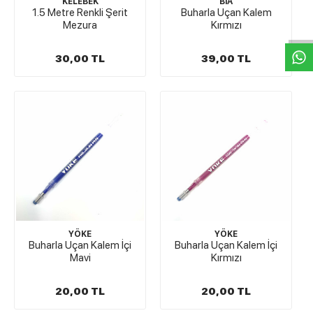
W
h
t
s
a
p
p
D
e
s
e
H
a
t
t
KELEBEK
BİA
1.5 Metre Renkli Şerit
Buharla Uçan Kalem
Mezura
Kırmızı
30,00 TL
39,00 TL
YÖKE
YÖKE
Buharla Uçan Kalem İçi
Buharla Uçan Kalem İçi
Mavi
Kırmızı
20,00 TL
20,00 TL