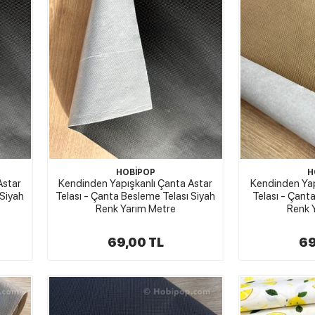
HOBİPOP
H
Astar
Kendinden Yapışkanlı Çanta Astar
Kendinden Yap
 Siyah
Telası - Çanta Besleme Telası Siyah
Telası - Çant
Renk Yarım Metre
Renk 
69,00 TL
69