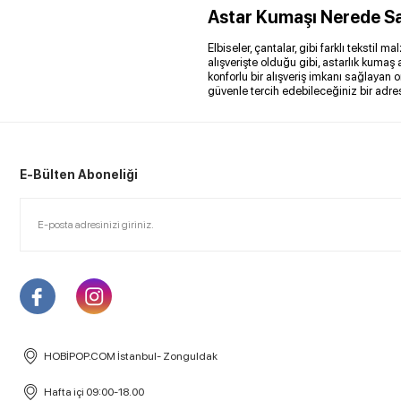
Astar Kumaşı Nerede Sat
Elbiseler, çantalar, gibi farklı teksti
alışverişte olduğu gibi, astarlık kumaş
konforlu bir alışveriş imkanı sağlayan o
güvenle tercih edebileceğiniz bir adres
E-Bülten Aboneliği
HOBİPOP.COM İstanbul- Zonguldak
Hafta içi 09:00-18.00