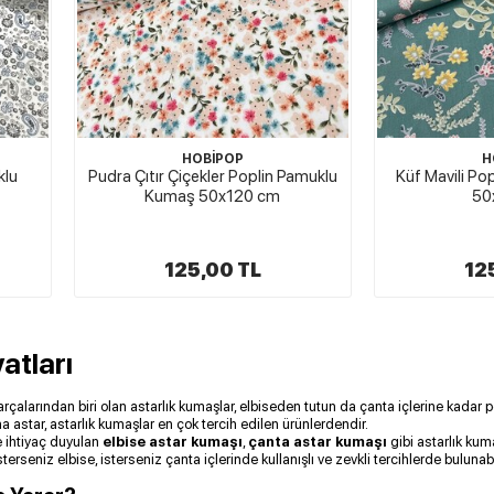
HOBİPOP
H
klu
Pudra Çıtır Çiçekler Poplin Pamuklu
Küf Mavili P
Kumaş 50x120 cm
50
125,00 TL
12
atları
 parçalarından biri olan astarlık kumaşlar, elbiseden tutun da çanta içlerine kada
 astar, astarlık kumaşlar en çok tercih edilen ürünlerdendir.
e ihtiyaç duyulan
elbise astar kumaşı
,
çanta astar kumaşı
gibi astarlık kum
sterseniz elbise, isterseniz çanta içlerinde kullanışlı ve zevkli tercihlerde bulunabi