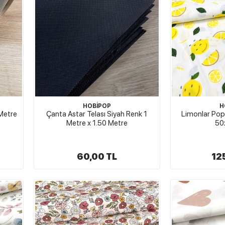
HOBİPOP
H
 Metre
Çanta Astar Telası Siyah Renk 1
Limonlar Pop
Metre x 1.50 Metre
50
60,00 TL
12