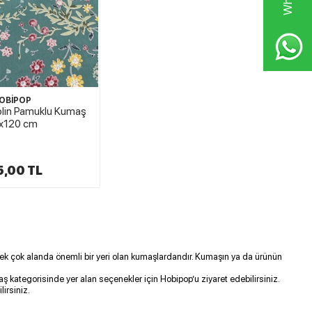
OBİPOP
oplin Pamuklu Kumaş
x120 cm
5,00 TL
r pek çok alanda önemli bir yeri olan kumaşlardandır. Kumaşın ya da ürünün
aş kategorisinde yer alan seçenekler için Hobipop’u ziyaret edebilirsiniz.
lirsiniz.