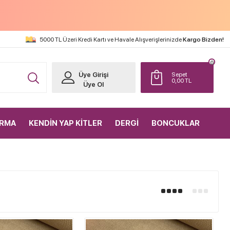
5000 TL Üzeri Kredi Kartı ve Havale Alışverişlerinizde
Kargo Bizden!
0
Üye Girişi
Sepet
0,00
TL
Üye Ol
IRMA
KENDİN YAP KİTLER
DERGİ
BONCUKLAR