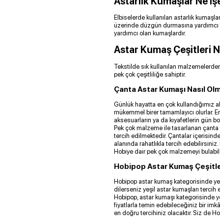
Astarlık Kumaşlar Ne İş
Elbiselerde kullanılan astarlık kumaş
üzerinde düzgün durmasına yardımcı ol
yardımcı olan kumaşlardır.
Astar Kumaş Çeşitleri N
Tekstilde sık kullanılan malzemelerden
pek çok çeşitliliğe sahiptir.
Çanta Astar Kumaşı Nasıl Olm
Günlük hayatta en çok kullandığımız aks
mükemmel birer tamamlayıcı olurlar. End
aksesuarların ya da kıyafetlerin gün boy
Pek çok malzeme ile tasarlanan çanta iç
tercih edilmektedir. Çantalar içerisind
alanında rahatlıkla tercih edebilirsiniz
Hobiye dair pek çok malzemeyi bulabi
Hobipop Astar Kumaş Çeşitle
Hobipop astar kumaş kategorisinde yer 
dilerseniz yeşil astar kumaşları tercih 
Hobipop, astar kumaşı kategorisinde yer 
fiyatlarla temin edebileceğiniz bir imkâ
en doğru tercihiniz olacaktır. Siz de 