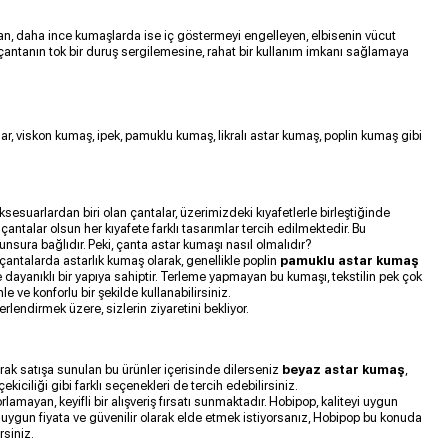
an, daha ince kumaşlarda ise iç göstermeyi engelleyen, elbisenin vücut
 çantanın tok bir duruş sergilemesine, rahat bir kullanım imkanı sağlamaya
r, viskon kumaş, ipek, pamuklu kumaş, likralı astar kumaş, poplin kumaş gibi
esuarlardan biri olan çantalar, üzerimizdeki kıyafetlerle birleştiğinde
antalar olsun her kıyafete farklı tasarımlar tercih edilmektedir. Bu
 unsura bağlıdır. Peki, çanta astar kumaşı nasıl olmalıdır?
 çantalarda astarlık kumaş olarak, genellikle poplin
pamuklu astar kumaş
e dayanıklı bir yapıya sahiptir. Terleme yapmayan bu kumaşı, tekstilin pek çok
 ve konforlu bir şekilde kullanabilirsiniz.
rlendirmek üzere, sizlerin ziyaretini bekliyor.
rak satışa sunulan bu ürünler içerisinde dilerseniz
beyaz astar kumaş
,
iciliği gibi farklı seçenekleri de tercih edebilirsiniz.
rlamayan, keyifli bir alışveriş fırsatı sunmaktadır. Hobipop, kaliteyi uygun
aha uygun fiyata ve güvenilir olarak elde etmek istiyorsanız, Hobipop bu konuda
rsiniz.