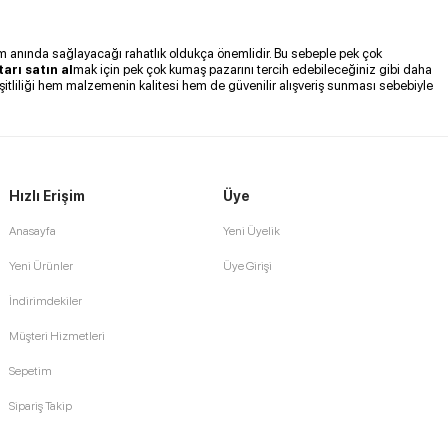
lanım anında sağlayacağı rahatlık oldukça önemlidir. Bu sebeple pek çok
arı satın al
mak için pek çok kumaş pazarını tercih edebileceğiniz gibi daha
itliliği hem malzemenin kalitesi hem de güvenilir alışveriş sunması sebebiyle
Hızlı Erişim
Üye
Anasayfa
Yeni Üyelik
Yeni Ürünler
Üye Girişi
İndirimdekiler
Müşteri Hizmetleri
Sepetim
Sipariş Takip