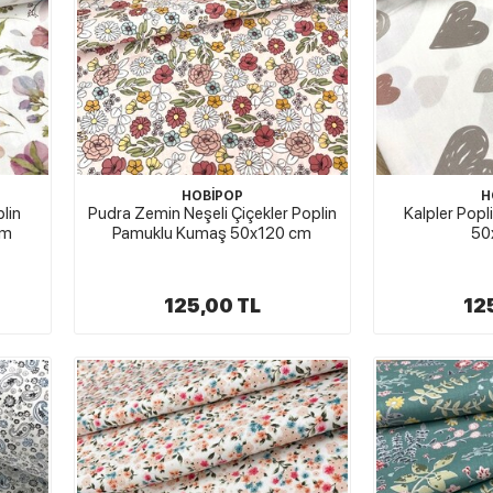
HOBİPOP
H
lin
Pudra Zemin Neşeli Çiçekler Poplin
Kalpler Pop
cm
Pamuklu Kumaş 50x120 cm
50
125,00 TL
12