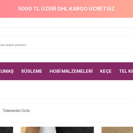
5000 TL ÜZERİ DHL KARGO ÜCRETSİZ
KUMAŞ
SÜSLEME
HOBİ MALZEMELERİ
KEÇE
TEL K
Tükenenleri Gizle