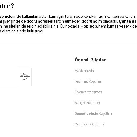
ılır?
l malzemelerinde kullanılan astar kumaşını tercih ederken, kumaşın kalitesi ve kul
 alışverişinde de doğru adresleri tercih etmek en doğru adım olacaktır.
Çanta ast
nline siteleri de tercih edebilirsiniz. Bu noktada
Hobipop
, hem kumaş ve renk çeş
 olarak sizlerle buluşuyor.
Önemli Bilgiler
Hakkımızda
Teslimat Koşulları
Üyelik Sözleşmesi
Satış Sözleşmesi
Garanti ve İade Koşulları
Gizlilik ve Güvenlik