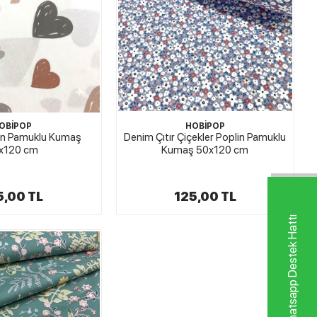
OBİPOP
HOBİPOP
lin Pamuklu Kumaş
Denim Çıtır Çiçekler Poplin Pamuklu
x120 cm
Kumaş 50x120 cm
5,00 TL
125,00 TL
Whatsapp Destek Hattı