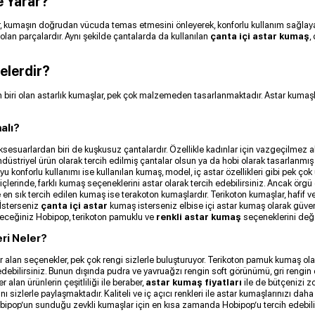
e Yarar?
lar, kumaşın doğrudan vücuda temas etmesini önleyerek, konforlu kullanım sağlay
an parçalardır. Aynı şekilde çantalarda da kullanılan
çanta içi astar kumaş
,
elerdir?
 biri olan astarlık kumaşlar, pek çok malzemeden tasarlanmaktadır. Astar kumaşla
alı?
esuarlardan biri de kuşkusuz çantalardır. Özellikle kadınlar için vazgeçilmez aks
üstriyel ürün olarak tercih edilmiş çantalar olsun ya da hobi olarak tasarlanmış ç
u konforlu kullanımı ise kullanılan kumaş, model, iç astar özellikleri gibi pek çok
lerinde, farklı kumaş seçeneklerini astar olarak tercih edebilirsiniz. Ancak örgü
e en sık tercih edilen kumaş ise terakoton kumaşlardır. Terikoton kumaşlar, hafif v
. İsterseniz
çanta içi astar
kumaş isterseniz elbise içi astar kumaş olarak güvenle
leceğiniz Hobipop, terikoton pamuklu ve
renkli astar kumaş
seçeneklerini değe
ri Neler?
alan seçenekler, pek çok rengi sizlerle buluşturuyor. Terikoton pamuk kumaş ola
edebilirsiniz. Bunun dışında pudra ve yavruağzı rengin soft görünümü, gri rengin çek
alan ürünlerin çeşitliliği ile beraber,
astar kumaş fiyatları
ile de bütçenizi zo
nı sizlerle paylaşmaktadır. Kaliteli ve iç açıcı renkleri ile astar kumaşlarınızı d
Hobipop’un sunduğu zevkli kumaşlar için en kısa zamanda Hobipop’u tercih edebili