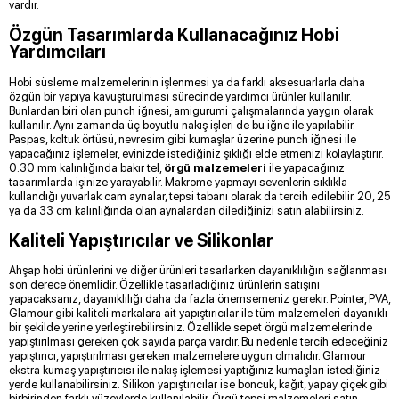
vardır.
Özgün Tasarımlarda Kullanacağınız Hobi
Yardımcıları
Hobi süsleme malzemelerinin işlenmesi ya da farklı aksesuarlarla daha
özgün bir yapıya kavuşturulması sürecinde yardımcı ürünler kullanılır.
Bunlardan biri olan punch iğnesi, amigurumi çalışmalarında yaygın olarak
kullanılır. Aynı zamanda üç boyutlu nakış işleri de bu iğne ile yapılabilir.
Paspas, koltuk örtüsü, nevresim gibi kumaşlar üzerine punch iğnesi ile
yapacağınız işlemeler, evinizde istediğiniz şıklığı elde etmenizi kolaylaştırır.
0.30 mm kalınlığında bakır tel,
örgü malzemeleri
ile yapacağınız
tasarımlarda işinize yarayabilir. Makrome yapmayı sevenlerin sıklıkla
kullandığı yuvarlak cam aynalar, tepsi tabanı olarak da tercih edilebilir. 20, 25
ya da 33 cm kalınlığında olan aynalardan dilediğinizi satın alabilirsiniz.
Kaliteli Yapıştırıcılar ve Silikonlar
Ahşap hobi ürünlerini ve diğer ürünleri tasarlarken dayanıklılığın sağlanması
son derece önemlidir. Özellikle tasarladığınız ürünlerin satışını
yapacaksanız, dayanıklılığı daha da fazla önemsemeniz gerekir. Pointer, PVA,
Glamour gibi kaliteli markalara ait yapıştırıcılar ile tüm malzemeleri dayanıklı
bir şekilde yerine yerleştirebilirsiniz. Özellikle sepet örgü malzemelerinde
yapıştırılması gereken çok sayıda parça vardır. Bu nedenle tercih edeceğiniz
yapıştırıcı, yapıştırılması gereken malzemelere uygun olmalıdır. Glamour
ekstra kumaş yapıştırıcısı ile nakış işlemesi yaptığınız kumaşları istediğiniz
yerde kullanabilirsiniz. Silikon yapıştırıcılar ise boncuk, kağıt, yapay çiçek gibi
birbirinden farklı yüzeylerde kullanılabilir. Örgü tepsi malzemeleri satın