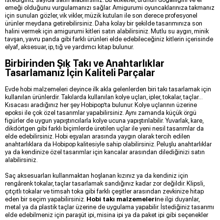
emeği olduğunu vurgulamanızı sağlar. Amigurumi oyuncaklarınıza takmanız
için sunulan gözler, vik vikler, müzik kutuları ile son derece profesyonel
ürünler meydana getirebilirsiniz. Daha kolay bir şekilde tasarımınıza son
halini vermek için amigurumi kitleri satın alabilirsiniz. Mutlu su aygırı, minik
tavşan, yavru panda gibi farklı ürünleri elde edebileceğiniz kitlerin içerisinde
elyaf, aksesuar, ip, tığ ve yardımcı kitap bulunur.
Birbirinden Şık Takı ve Anahtarlıklar
Tasarlamanız İçin Kaliteli Parçalar
Evde hobi malzemeleri deyince ilk akla gelenlerden biri takı tasarlamak için
kullanılan ürünlerdir. Takılarda kullanılan kolye uçları, ipler, tokalar, taçlar…
Kısacası aradığınız her şey Hobipop’ta bulunur. Kolye uçlarının üzerine
epoksi ile çok özel tasarımlar yapabilirsiniz. Aynı zamanda küçük örgü
figürler de uygun yapıştırıcılarla kolye ucuna yapıştırılabilir. Yuvarlak, kare,
dikdörtgen gibi farklı biçimlerde üretilen uçlar ile yeni nesil tasarımlar da
elde edebilirsiniz. Hobi eşyaları arasında yaygın olarak tercih edilen
anahtarlıklara da Hobipop kalitesiyle sahip olabilirsiniz. Peluşlu anahtarlıklar
ya da kendinize özel tasarımlar için kancalar arasından dilediğinizi satın
alabilirsiniz.
Saç aksesuarları kullanmaktan hoşlanan kızınız ya da kendiniz için
rengârenk tokalar, taçlar tasarlamak sandığınız kadar zor değildir. Klipsli,
çıtçıtlı tokalar ve timsah toka gibi farklı çeşitler arasından zevkinize hitap
eden bir seçim yapabilirsiniz.
Hobi takı malzemeleri
ne ilgi duyanlar,
metal ya da plastik taçlar üzerine de uygulama yapabilir. İstediğiniz tasarımı
elde edebilmeniz için paraşüt ipi, misina ipi ya da paket ipi gibi seçenekler