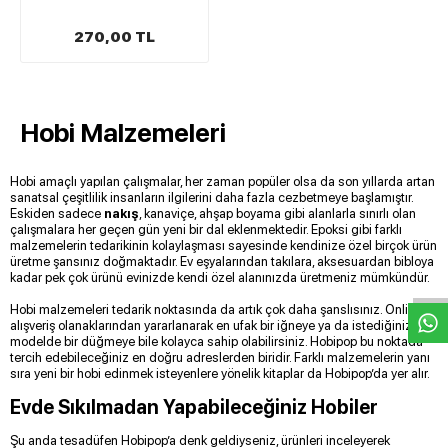
270,00 TL
Hobi Malzemeleri
Hobi amaçlı yapılan çalışmalar, her zaman popüler olsa da son yıllarda artan
sanatsal çeşitlilik insanların ilgilerini daha fazla cezbetmeye başlamıştır.
Eskiden sadece
nakış
, kanaviçe, ahşap boyama gibi alanlarla sınırlı olan
çalışmalara her geçen gün yeni bir dal eklenmektedir. Epoksi gibi farklı
W
h
t
s
a
p
p
D
e
s
e
H
a
t
t
malzemelerin tedarikinin kolaylaşması sayesinde kendinize özel birçok ürün
üretme şansınız doğmaktadır. Ev eşyalarından takılara, aksesuardan bibloya
kadar pek çok ürünü evinizde kendi özel alanınızda üretmeniz mümkündür.
Hobi malzemeleri tedarik noktasında da artık çok daha şanslısınız. Online
alışveriş olanaklarından yararlanarak en ufak bir iğneye ya da istediğiniz
modelde bir düğmeye bile kolayca sahip olabilirsiniz. Hobipop bu noktada
tercih edebileceğiniz en doğru adreslerden biridir. Farklı malzemelerin yanı
sıra yeni bir hobi edinmek isteyenlere yönelik kitaplar da Hobipop’da yer alır.
Evde Sıkılmadan Yapabileceğiniz Hobiler
Şu anda tesadüfen Hobipop’a denk geldiyseniz, ürünleri inceleyerek