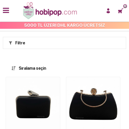
0
5000 TL ÜZERİ DHL KARGO ÜCRETSİZ
ANASAYFA
Filtre
Sıralama seçin