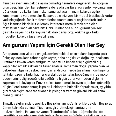
Yeni başlayanların pek de aşina olmadığı terimlere değinerek Hobipop’un
ürün çeşitliliğinden bahsetmekte de fayda var. Burs adı verilen ve çantaların
ağız kısmında kullanılan mekanizmalar, tasarımınızın kolayca açılıp
kapanmasına yardımcı olur. Bu sayede eliniz yeni bir model örebilecek kadar
yatkınlaştığında, farklı malzemelerle tasarımlarınızı çeşitlendirebilirsiniz.
Ağız kısmına bir de kilit eklemek isterseniz metalik renklerde olan
mıknatısları satın alabilirsiniz. Hobi ürünlerinde sunduğumuz yüksek
çeşitlilik sayesinde kare-yuvarlak, dar-geniş, örgü-dikme gibi farklı
modelleri kolayca tasarlayabilirsiniz.
Amigurumi Yapımı İçin Gerekli Olan Her Şey
Amigurumi son yıllarda en çok sevilen hobisel çalışmaların başında gelir.
Peluş oyuncakların tahtına göz koyan, daha sağlıklı ve doğal oyuncakların
üretimine imkân veren amigurumi sanatı ile bebekler için güvenli diş
kaşıyıcılar, emzik askıları da tasarlanabilir. Tamamen doğal yapıda olan ve
bebeklerin ilgisini cezbetmesi için farklı biçimlerde tasarlanan diş kaşıyıcı
tahtalar üzerine farklı figürler örülebilir. Bu tahtalar, bebeğinizin ince motor
becerilerini geliştireceği gibi sağlığına hiçbir zarar vermeden dişlerini
kaşımasını kolaylaştırır. Emzik askısı tasarlamak isteyenler, bebek güvenliği
düşünülerek tasarlanmış klipsleri Hobipop’ta bulabilir. Yaprak, roket, ay, yıldız
gibi farklı biçimlerde tasarlanan klipsler, her zaman güvenli bir kullanım
olanağı sunar.
Emzik askıları
nda genellikle floş ip kullanılır. Canlı renklerde olan floş ipler,
2 mm kalınlığa sahiptir. Ticari amaçlı üretmek için amigurumi
malzemelerine ihtiyacınız varsa “Handmade” etiket düğmelerden de
istediğiniz sayıda satın alabilirsiniz. Bu etiketler, ürünün doğallığını ve el