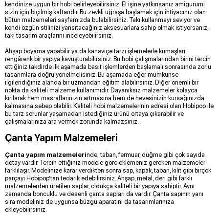
kendinize uygun bir hobi belirleyebilirsiniz. El işine yatkınsanız amigurumi
sizin için biçilmiş kaftandır. Bu zevkli uğraşa başlamak için ihtiyacınız olan
bütün malzemeleri sayfamızda bulabilirsiniz. Takı kullanmayı seviyor ve
kendi özgün stilinizi yansıtacağınız aksesuarlara sahip olmak istiyorsanız,
takı tasarım araçlarını inceleyebilirsiniz.
Ahşap boyama yapabilir ya da kanaviçe tarzı işlemelerle kumaşları
rengârenk bir yapıya kavuşturabilirsiniz. Bu hobi çalışmalarından birini tercih
ettiğiniz takdirde ilk aşamada basit işlemlerden başlamalı sonrasında zorlu
tasarımlara doğru yönelmelisiniz. Bu aşamada eğer mümkünse
ilgilendiğiniz alanda bir uzmandan eğitim alabilirsiniz. Diğer önemli bir
nokta da kaliteli malzeme kullanımıdır. Dayanıksız malzemeler kolayca
kırılarak hem masraflarınızın artmasına hem de hevesinizin kursağınızda
kalmasına sebep olabilir. Kaliteli hobi malzemelerinin adresi olan Hobipop ile
bu tarz sorunlar yaşamadan istediğiniz ürünü ortaya çıkarabilir ve
çalışmalarınıza ara vermek zorunda kalmazsınız.
Çanta Yapım Malzemeleri
Çanta yapım malzemeleri
nde; taban, fermuar, düğme gibi çok sayıda
detay vardır. Tercih ettiğiniz modele göre eklemeniz gereken malzemeler
farklılaşır. Modelinize karar verdikten sonra sap, kapak, taban, kilit gibi birçok
parçayı Hobipop’tan tedarik edebilirsiniz. Ahşap, metal, deri gibi farklı
malzemelerden üretilen saplar, oldukça kaliteli bir yapıya sahiptir. Aynı
zamanda boncuklu ve desenli çanta sapları da vardır. Çanta sapının yanı
sıra modeliniz de uygunsa büzgü aparatını da tasarımlarınıza
ekleyebilirsiniz.