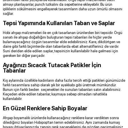
almayı planlayanlar, punch tutkalını da sepetlerine ekleyebilir. Bu ürün
ipliklerin sökülmesini engelleyerek tasarımların daha uzun ömürlü olmasını
sağlar.
Tepsi Yapımında Kullanılan Taban ve Saplar
Hobi ahşap malzemeleri ile en çok tasarlanan ürünlerden biri tepsidir. Örgü
sanatı ile ahşap doğallığını buluşturan tepsi tabanları ile hiçbir yerde
bulamayacağınız özgün tasarımlar elde edebilirsiniz. Kare, dikdörtgen ve
daire gibi farklı biçimlerde olan tabanlarda ebat alternatifleriniz de vardır.
Suni deriden elde edilen saplar, tepsinizin kullanılabilir hale gelmesi için
gereken bir diğer parçadır.
Ayağınızı Sıcacık Tutacak Patikler İçin
Tabanlar
Kış aylarında özellikle kadınların daha fazla tercih ettiği patikleri günümüzde
farklı tasarımlara sahip olarak şık bir ayakkabı gibi üretmek mümkündür.
Bunun için farklı beden seçenekleri ile sunulan tabanları satın alabilirsiniz.
Keçeden elde edilen tabanlar, kaymaya sebep olmadan rahatlıkla
kullanılabilir.
En Güzel Renklere Sahip Boyalar
Ahşap boyamalık ürünlerde kullanacağınız renklere karar verdikten sonra
dilediğiniz boyaları Hobipop’tan temin edebilirsiniz. Aynı zamanda kumaş
boyası ihtiyaçlarınızda zengin renk seçeneklerini de gözden geçirmelisiniz.