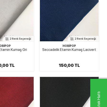
2 Renk Seçeneği
2 Renk Seçeneği
OBİPOP
HOBİPOP
Etamin Kumaş Gri
Seccadelik Etamin Kumaş Lacivert
0,00 TL
150,00 TL