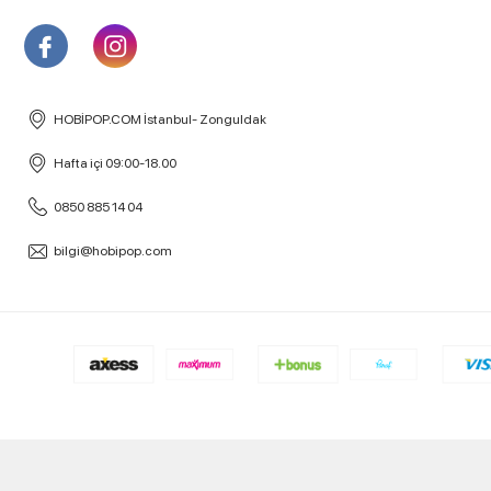
HOBİPOP.COM İstanbul- Zonguldak
Hafta içi 09:00-18.00
0850 885 14 04
bilgi@hobipop.com