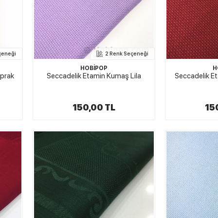
çeneği
2 Renk Seçeneği
HOBİPOP
H
oprak
Seccadelik Etamin Kumaş Lila
Seccadelik E
150,00 TL
15