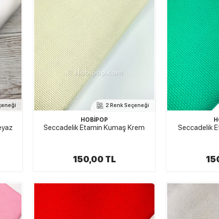
çeneği
2 Renk Seçeneği
HOBİPOP
H
eyaz
Seccadelik Etamin Kumaş Krem
Seccadelik E
150,00 TL
15