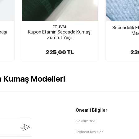
ETUVAL
Seccadelik 
aşı
Kupon Etamin Seccade Kumaşı
Mav
Zümrüt Yeşil
225,00 TL
23
n Kumaş Modelleri
Önemli Bilgiler
Hakkımızda
Teslimat Koşulları