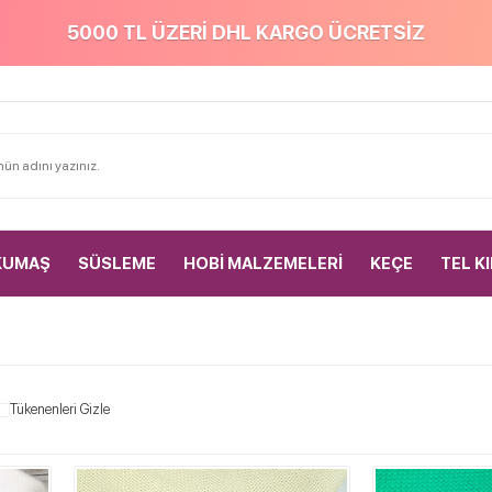
5000 TL ÜZERİ DHL KARGO ÜCRETSİZ
KUMAŞ
SÜSLEME
HOBİ MALZEMELERİ
KEÇE
TEL K
Tükenenleri Gizle