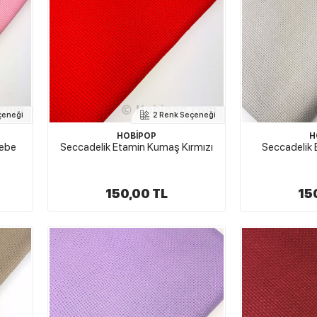
çeneği
2 Renk Seçeneği
HOBİPOP
H
Bebe
Seccadelik Etamin Kumaş Kırmızı
Seccadelik 
150,00 TL
15