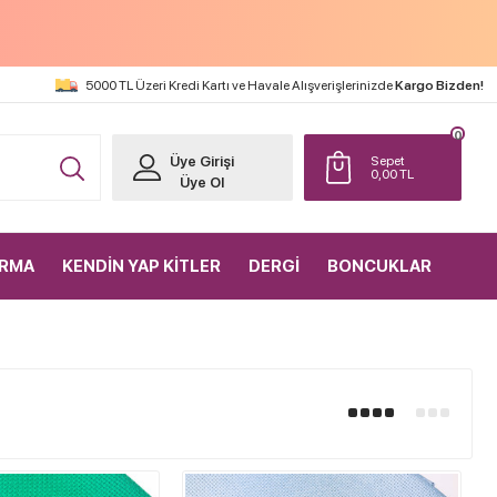
5000 TL Üzeri Kredi Kartı ve Havale Alışverişlerinizde
Kargo Bizden!
0
Üye Girişi
Sepet
0,00
TL
Üye Ol
IRMA
KENDİN YAP KİTLER
DERGİ
BONCUKLAR