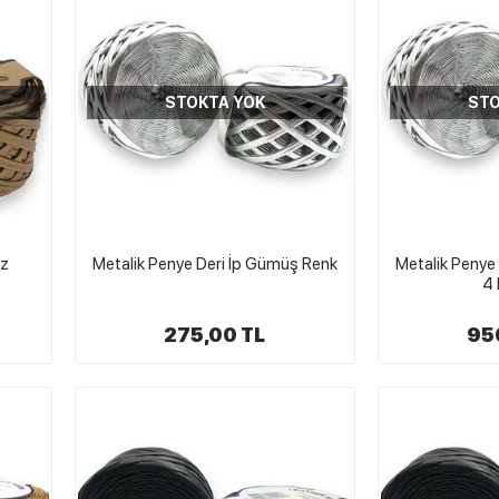
STOKTA YOK
STO
nz
Metalik Penye Deri İp Gümüş Renk
Metalik Penye
4 
275,00 TL
95