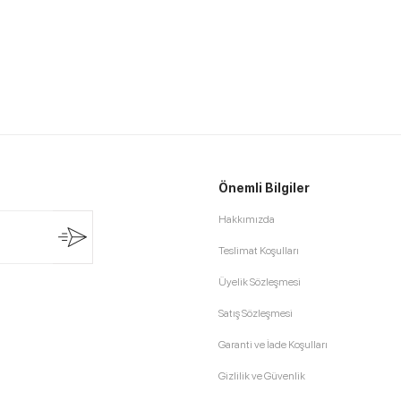
Önemli Bilgiler
Hakkımızda
Teslimat Koşulları
Üyelik Sözleşmesi
Satış Sözleşmesi
Garanti ve İade Koşulları
Gizlilik ve Güvenlik