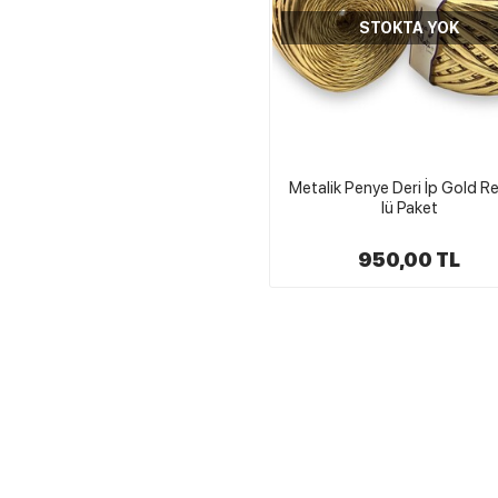
STOKTA YOK
Metalik Penye Deri İp Gold R
lü Paket
950,00 TL