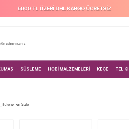
5000 TL ÜZERİ DHL KARGO ÜCRETSİZ
KUMAŞ
SÜSLEME
HOBİ MALZEMELERİ
KEÇE
TEL K
Tükenenleri Gizle