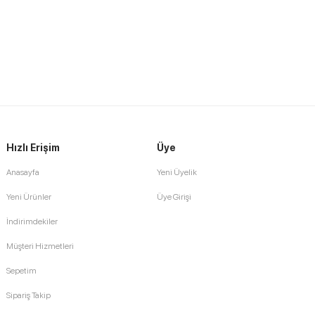
Hızlı Erişim
Üye
Anasayfa
Yeni Üyelik
Yeni Ürünler
Üye Girişi
İndirimdekiler
Müşteri Hizmetleri
Sepetim
Sipariş Takip