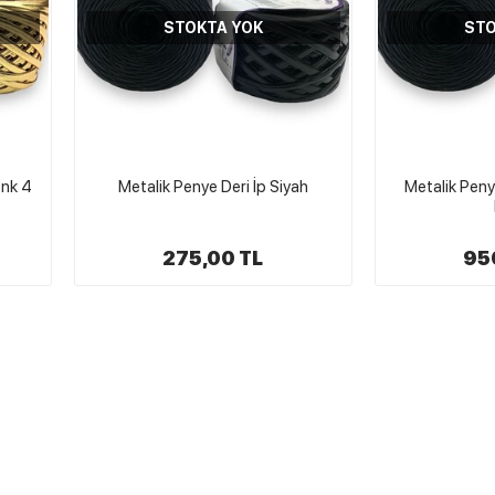
STOKTA YOK
STO
enk 4
Metalik Penye Deri İp Siyah
Metalik Penye
275,00 TL
95