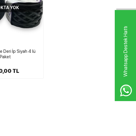
KTA YOK
Whatsapp Destek Hattı
 Deri İp Siyah 4 lü
Paket
0,00 TL