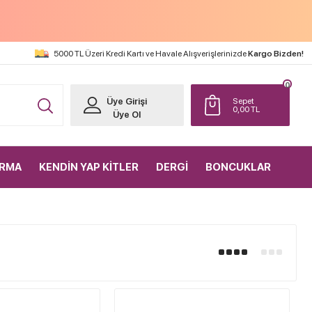
5000 TL Üzeri Kredi Kartı ve Havale Alışverişlerinizde
Kargo Bizden!
0
Üye Girişi
Sepet
0,00
TL
Üye Ol
IRMA
KENDİN YAP KİTLER
DERGİ
BONCUKLAR