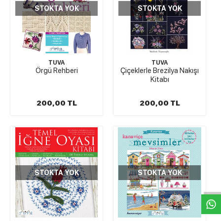
STOKTA YOK
STOKTA YOK
TUVA
TUVA
Örgü Rehberi
Çiçeklerle Brezilya Nakışı
Kitabı
200,00 TL
200,00 TL
W
h
t
s
a
p
p
D
e
s
e
H
a
t
t
STOKTA YOK
STOKTA YOK