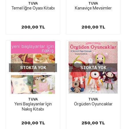
TUVA
TUVA
Temel İğne Oyası Kitabı
Kanaviçe Mevsimler
200,00 TL
200,00 TL
STOKTA YOK
STOKTA YOK
TUVA
TUVA
Yeni Başlayanlar İçin
Örgüden Oyuncaklar
Nakış Kitabı
200,00 TL
250,00 TL