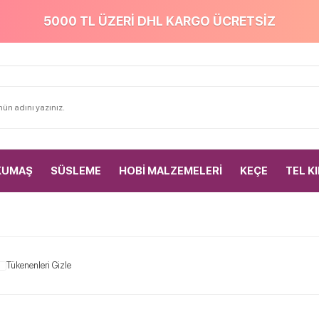
5000 TL ÜZERİ DHL KARGO ÜCRETSİZ
KUMAŞ
SÜSLEME
HOBİ MALZEMELERİ
KEÇE
TEL K
Tükenenleri Gizle