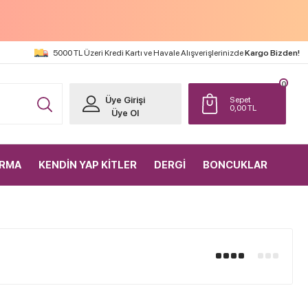
5000 TL Üzeri Kredi Kartı ve Havale Alışverişlerinizde
Kargo Bizden!
0
Üye Girişi
Sepet
0,00
TL
Üye Ol
IRMA
KENDİN YAP KİTLER
DERGİ
BONCUKLAR