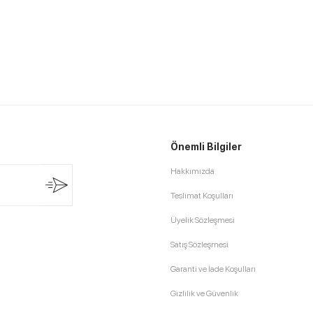
Önemli Bilgiler
Hakkımızda
Teslimat Koşulları
Üyelik Sözleşmesi
Satış Sözleşmesi
Garanti ve İade Koşulları
Gizlilik ve Güvenlik