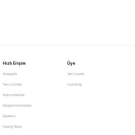
Hızlı Erişim
Üye
Anasayfa
Yeni Üyelik
Yeni Ürünler
Üye Girişi
İndirimdekiler
Müşteri Hizmetleri
Sepetim
Sipariş Takip