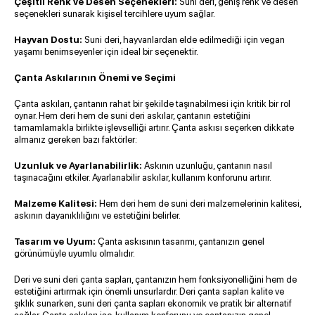
Çeşitli Renk ve Desen Seçenekleri:
Suni deri, geniş renk ve desen
seçenekleri sunarak kişisel tercihlere uyum sağlar.
Hayvan Dostu:
Suni deri, hayvanlardan elde edilmediği için vegan
yaşamı benimseyenler için ideal bir seçenektir.
Çanta Askılarının Önemi ve Seçimi
Çanta askıları
, çantanın rahat bir şekilde taşınabilmesi için kritik bir rol
oynar. Hem deri hem de suni deri askılar, çantanın estetiğini
tamamlamakla birlikte işlevselliği artırır. Çanta askısı seçerken dikkate
almanız gereken bazı faktörler:
Uzunluk ve Ayarlanabilirlik:
Askının uzunluğu, çantanın nasıl
taşınacağını etkiler. Ayarlanabilir askılar, kullanım konforunu artırır.
Malzeme Kalitesi:
Hem deri hem de suni deri malzemelerinin kalitesi,
askının dayanıklılığını ve estetiğini belirler.
Tasarım ve Uyum:
Çanta askısının tasarımı, çantanızın genel
görünümüyle uyumlu olmalıdır.
Deri ve suni deri çanta sapları
, çantanızın hem fonksiyonelliğini hem de
estetiğini artırmak için önemli unsurlardır. Deri çanta sapları kalite ve
şıklık sunarken, suni deri çanta sapları ekonomik ve pratik bir alternatif