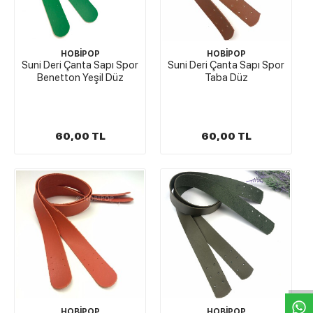
HOBİPOP
HOBİPOP
Suni Deri Çanta Sapı Spor
Suni Deri Çanta Sapı Spor
Benetton Yeşil Düz
Taba Düz
60,00 TL
60,00 TL
W
h
t
s
a
p
p
D
e
s
e
H
a
t
t
HOBİPOP
HOBİPOP