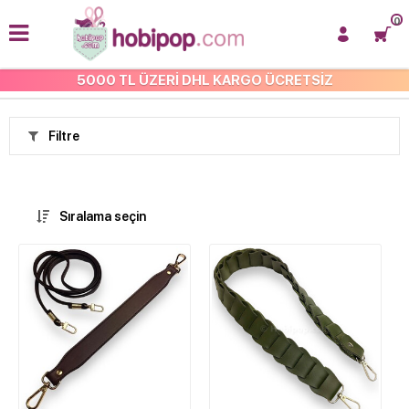
0
5000 TL ÜZERİ DHL KARGO ÜCRETSİZ
HOBİ MALZEMELERİ
Filtre
Sıralama seçin