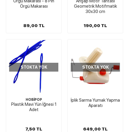
Örgü Makarası - 8 Pin
Ahşap Motif Tahtası
Örgü Makarası
Geometrik Motifmatik
30x30 cm
89,00 TL
190,00 TL
STOKTA YOK
STOKTA YOK
HOBİPOP
İplik Sarma Yumak Yapma
Plastik Mavi Yün İğnesi 1
Aparatı
Adet
7,50 TL
649,00 TL