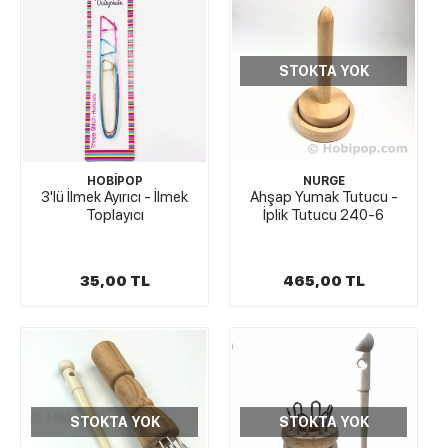
STOKTA YOK
HOBİPOP
NURGE
3'lü İlmek Ayırıcı - İlmek
Ahşap Yumak Tutucu -
Toplayıcı
İplik Tutucu 240-6
35,00 TL
465,00 TL
STOKTA YOK
STOKTA YOK