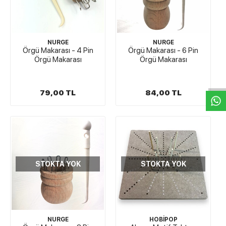
NURGE
NURGE
Örgü Makarası - 4 Pin
Örgü Makarası - 6 Pin
W
h
t
s
a
p
p
D
e
s
e
H
a
t
t
Örgü Makarası
Örgü Makarası
79,00 TL
84,00 TL
STOKTA YOK
STOKTA YOK
NURGE
HOBİPOP