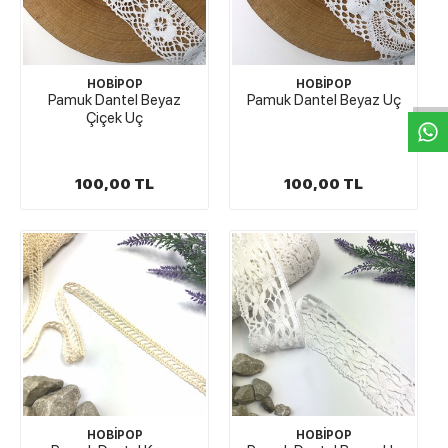
W
h
t
s
a
p
p
D
e
s
e
H
a
t
t
HOBİPOP
HOBİPOP
Pamuk Dantel Beyaz
Pamuk Dantel Beyaz Uç
Çiçek Uç
100,00 TL
100,00 TL
HOBİPOP
HOBİPOP