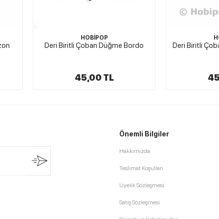
HOBİPOP
H
zon
Deri Biritli Çoban Düğme Bordo
Deri Biritli Ç
45,00 TL
45
Önemli Bilgiler
Hakkımızda
Teslimat Koşulları
Üyelik Sözleşmesi
Satış Sözleşmesi