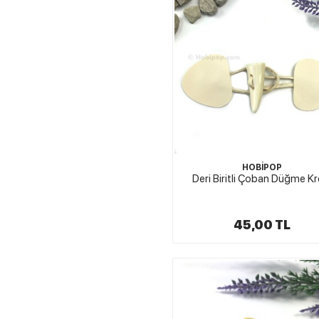
HOBİPOP
Deri Biritli Çoban Düğme K
45,00 TL