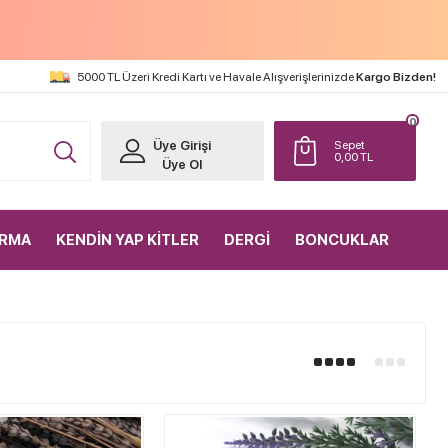
5000 TL Üzeri Kredi Kartı ve Havale Alışverişlerinizde
Kargo Bizden!
0
Üye Girişi
Sepet
0,00
TL
Üye Ol
IRMA
KENDİN YAP KİTLER
DERGİ
BONCUKLAR