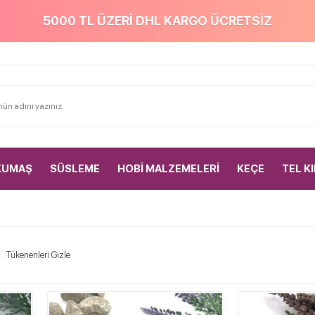
5000 TL ÜZERİ DHL KARGO ÜCRETSİZ
KUMAŞ
SÜSLEME
HOBİ MALZEMELERİ
KEÇE
TEL K
Tükenenleri Gizle