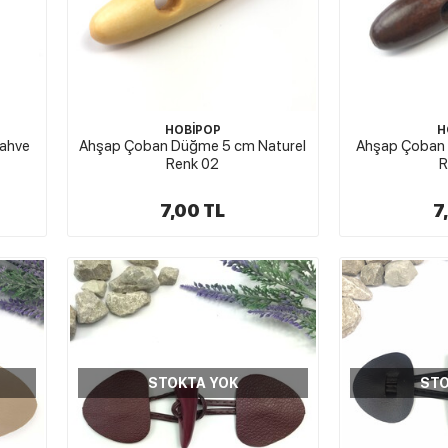
HOBİPOP
H
ahve
Ahşap Çoban Düğme 5 cm Naturel
Ahşap Çoban
Renk 02
R
7,00 TL
7
STOKTA YOK
STO