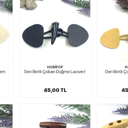
HOBİPOP
H
rem
Deri Biritli Çoban Düğme Lacivert
Deri Biritl
45,00 TL
45