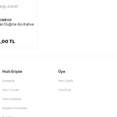
OBİPOP
oban Düğme Acı Kahve
,00 TL
Hızlı Erişim
Üye
Anasayfa
Yeni Üyelik
Yeni Ürünler
Üye Girişi
İndirimdekiler
Müşteri Hizmetleri