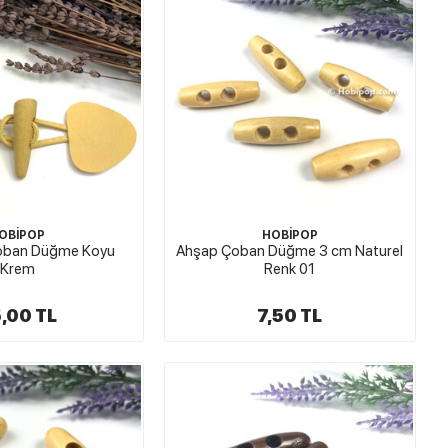
OBİPOP
HOBİPOP
i Çoban Düğme Koyu
Ahşap Çoban Düğme 3 cm Naturel
Krem
Renk 01
,00 TL
7,50 TL