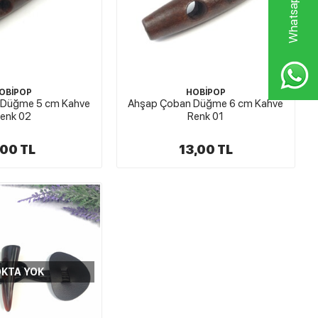
OBİPOP
HOBİPOP
 Düğme 5 cm Kahve
Ahşap Çoban Düğme 6 cm Kahve
enk 02
Renk 01
,00 TL
13,00 TL
KTA YOK