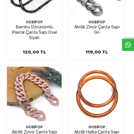
W
h
t
s
a
p
p
D
e
s
e
H
a
t
t
HOBİPOP
HOBİPOP
Bambu Görünümlü
Akrilik Zincir Çanta Sapı
Plastik Çanta Sapı Oval
Gri
Siyah
120,00 TL
119,00 TL
HOBİPOP
HOBİPOP
Akrilik Zincir Çanta Sapı
Akrilik Halka Çanta Sapı