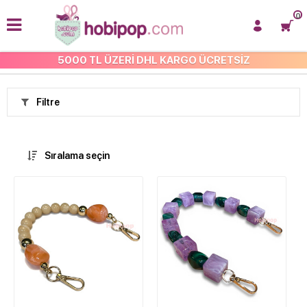
0
5000 TL ÜZERİ DHL KARGO ÜCRETSİZ
HOBİ MALZEMELERİ
Filtre
Sıralama seçin