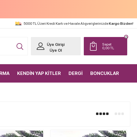
5000 TL Üzeri Kredi Kartı ve Havale Alışverişlerinizde
Kargo Bizden!
0
Üye Girişi
Sepet
0,00
TL
Üye Ol
IRMA
KENDİN YAP KİTLER
DERGİ
BONCUKLAR