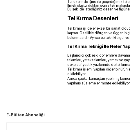
Tül üzerinde iğne ile geçirdiğimiz tele
İlmek oluşturduktan sonra teli makasla k
Bu şekilde istediğiniz desen ve figür
Tel Kırma Desenleri
Tel kırma işi geleneksel bir sanat oldu
kapsar. Özellikle dörtgen ve üçgen biçim
bulunmasıdır. Ayrıca bu teknikte gül ve l
Tel Kırma Tekniği İle Neler Yap
Başlangıcı çok eski dönemlere dayanan t
takımları, yatak takımları, yemek ve çay t
dekoratif yastık yüzlerinde de tel kır
Tel kırma işlemi yapılan diğer bir ürünle
dikilebiliyor.
Ayrıca şapka, kumaştan yapılmış kemerler
yapılmış süslemeler monte edilebiliyor
E-Bülten Aboneliği