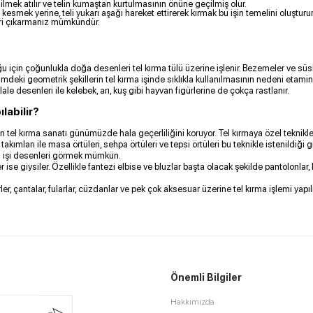
 ilmek atılır ve telin kumaştan kurtulmasının önüne geçilmiş olur.
esmek yerine, teli yukarı aşağı hareket ettirerek kırmak bu işin temelini oluşturur
leri çıkarmanız mümkündür.
ğu için çoğunlukla doğa desenleri tel kırma tülü üzerine işlenir. Bezemeler ve süsl
deki geometrik şekillerin tel kırma işinde sıklıkla kullanılmasının nedeni etamin g
ale desenleri ile kelebek, arı, kuş gibi hayvan figürlerine de çokça rastlanır.
ılabilir?
el kırma sanatı günümüzde hala geçerliliğini koruyor. Tel kırmaya özel teknikler 
akımları ile masa örtüleri, sehpa örtüleri ve tepsi örtüleri bu teknikle istenildiği gib
ma işi desenleri görmek mümkün.
r ise giysiler. Özellikle fantezi elbise ve bluzlar başta olacak şekilde pantolonlar,
, çantalar, fularlar, cüzdanlar ve pek çok aksesuar üzerine tel kırma işlemi yapılıy
.
Önemli Bilgiler
Hakkımızda