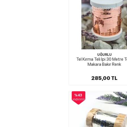
UĞURLU
Tel Kırma Teli İpi 30 Metre T
Makara Bakır Renk
285,00 TL
%43
indirimli