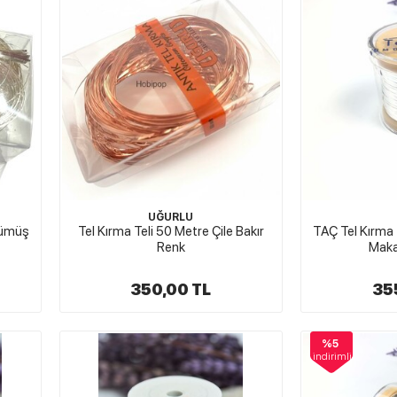
UĞURLU
 Gümüş
Tel Kırma Teli 50 Metre Çile Bakır
TAÇ Tel Kırma T
Renk
Mak
350,00 TL
35
%5
indirimli