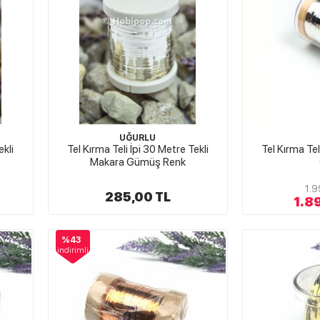
UĞURLU
ekli
Tel Kırma Teli İpi 30 Metre Tekli
Tel Kırma T
Makara Gümüş Renk
1.9
285,00 TL
1.8
%43
indirimli