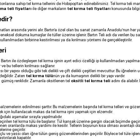
tonlarına sahip tel kırma tellerini de Hobipop’tan edinebilirsiniz. Tel kırma teli ma
rma teli fiyatları
ile diğer markaların
tel kırma teli fiyatları
konusunda bilgi s
edir?
natları arasında yerini alır. Bartın’a özel olan bu sanat zamanla Anadolu’nun her 
eneksel dokuma kumaşlar ile tüller üzerine işlenir. Bartın Teli adı da verilen bu san
lanılmadan birbirine kestirilmesi ya da kırılması yöntemi ile gerçekleştirilir.
eri
 Bartın ile özdeşleşen tel kırma işinin ayırt edici özelliği ip kullanılmadan yapı
r ve bu tellerin kırılması sağlanır.
sı bir yapısı olduğu gibi tek delikli ve çift delikli çeşitleri mevcuttur. Bu iğneler
değildir. Zaten
tel kırma tülü
nün ya da kumaşının delikli bir yapı vardır.
a gümüş renklidir. Zamanla oksitlenen tel
oksitli tel kırma teli
adını da alabilir.
malzemelerin edinilmesi şarttır. Bu malzemelerin başında tel kırma telleri ve gözen
ek için kullanılacak makas da tel kırma işini yapmak için elzemdir.
ağıdaki aşamalar sırayla yapılmalıdır.
rilen tel kırma tülü ile başlanır. Tül kansak üzerine gergin olacak biçimde geçiril
rlenen oranlarda makas yardımı ile kesilir. Tellerin boyunun kısa olması avantajlı ola
erine geçirilir.
u ve yassı olan iğne tülün geniş gözeneklerinden geçirilir. Böylece tel tüle işle
tırılarak kapatılır.