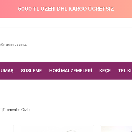
5000 TL ÜZERİ DHL KARGO ÜCRETSİZ
KUMAŞ
SÜSLEME
HOBİ MALZEMELERİ
KEÇE
TEL K
Tükenenleri Gizle