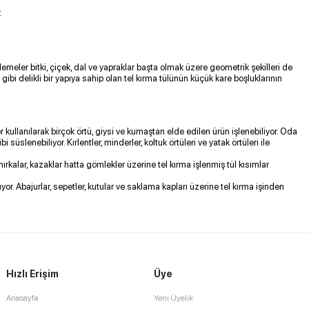
.
emeler bitki, çiçek, dal ve yapraklar başta olmak üzere geometrik şekilleri de
ibi delikli bir yapıya sahip olan tel kırma tülünün küçük kare boşluklarının
kullanılarak birçok örtü, giysi ve kumaştan elde edilen ürün işlenebiliyor. Oda
i süslenebiliyor. Kırlentler, minderler, koltuk örtüleri ve yatak örtüleri ile
 hırkalar, kazaklar hatta gömlekler üzerine tel kırma işlenmiş tül kısımlar
or. Abajurlar, sepetler, kutular ve saklama kapları üzerine tel kırma işinden
Hızlı Erişim
Üye
Anasayfa
Yeni Üyelik