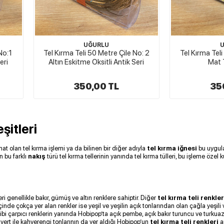
UĞURLU
No:1
Tel Kırma Teli 50 Metre Çile No: 2
Tel Kırma Teli
eri
Altın Eskitme Oksitli Antik Seri
Mat 
350,00 TL
35
şitleri
at olan tel kırma işlemi ya da bilinen bir diğer adıyla
tel kırma iğnesi
bu uygula
 bu farklı
nakış
türü tel kırma tellerinin yanında tel kırma tülleri, bu işleme özel k
ri genellikle bakır, gümüş ve altın renklere sahiptir. Diğer
tel kırma teli renkle
içinde çokça yer alan renkler ise yeşil ve yeşilin açık tonlarından olan çağla yeşili 
n gibi çarpıcı renklerin yanında Hobipop’ta açık pembe, açık bakır turuncu ve turku
vert ile kahverengi tonlarının da yer aldığı Hobipop’un
tel kırma teli renkleri
a