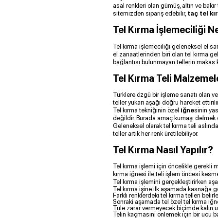
asal renkleri olan gümüş, altın ve bakır 
sitemizden sipariş edebilir,
taç tel kı
Tel Kırma İşlemeciliği N
Tel kırma işlemeciliği geleneksel el sa
el zanaatlerinden biri olan tel kırma gel
bağlantısı bulunmayan tellerin makas kul
Tel Kırma Teli Malzemel
Türklere özgü bir işleme sanatı olan ve
teller yukarı aşağı doğru hareket ettirili
Tel kırma tekniğinin özel
iğne
sinin yas
değildir. Burada amaç kumaşı delmek 
Geleneksel olarak tel kırma teli aslınd
teller artık her renk üretilebiliyor.
Tel Kırma Nasıl Yapılır?
Tel kırma işlemi için öncelikle gerekli 
kırma iğnesi ile teli işlem öncesi kesm
Tel kırma işlemini gerçekleştirirken aş
Tel kırma işine ilk aşamada kasnağa geçi
Farklı renklerdeki tel kırma telleri beli
Sonraki aşamada tel özel tel kırma iğnel
Tüle zarar vermeyecek biçimde kalın uçl
Telin kaçmasını önlemek için bir ucu bas