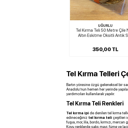
UĞURLU
Tel Kırma Teli 50 Metre Çile 
Altın Eskitme Oksitli Antik S
350,00 TL
Tel Kırma Telleri Çe
Bartın yöresine özgü geleneksel bir san
Anadolu’nun hemen her yerinde yapılan
yardımcıları kullanılarak yapılır.
Tel Kırma Teli Renkleri
Tel kırma ipi
de denilen tel kırma telle
edineceğiniz
tel kırma teli
çeşitleri 
fuşya, mor, lila, bordo, kırmızı, merca
Koyu renklerde saks mavi, füme ve laci