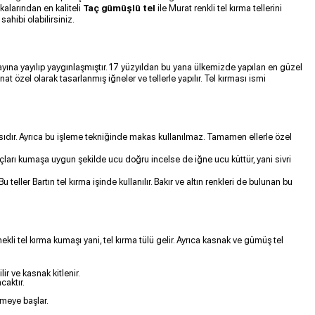
rkalarından en kaliteli
Taç gümüşlü tel
ile Murat renkli tel kırma tellerini
ahibi olabilirsiniz.
yayına yayılıp yaygınlaşmıştır. 17 yüzyıldan bu yana ülkemizde yapılan en güzel
at özel olarak tasarlanmış iğneler ve tellerle yapılır. Tel kırması ismi
lmasıdır. Ayrıca bu işleme tekniğinde makas kullanılmaz. Tamamen ellerle özel
in uçları kumaşa uygun şekilde ucu doğru incelse de iğne ucu küttür, yani sivri
 Bu teller Bartın tel kırma işinde kullanılır. Bakır ve altın renkleri de bulunan bu
ekli tel kırma kumaşı yani, tel kırma tülü gelir. Ayrıca kasnak ve gümüş tel
ir ve kasnak kitlenir.
caktır.
nmeye başlar.