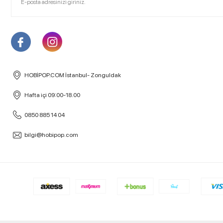
HOBİPOP.COM İstanbul- Zonguldak
Hafta içi 09:00-18.00
0850 885 14 04
bilgi@hobipop.com