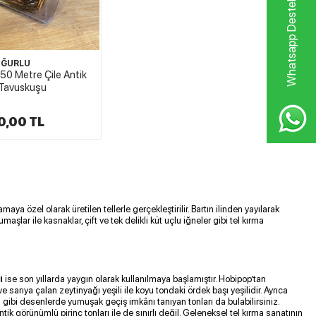
Whatsapp Destek Hattı
UĞURLU
 50 Metre Çile Antik
Tavuskuşu
0,00 TL
maya özel olarak üretilen tellerle gerçekleştirilir. Bartın ilinden yayılarak
umaşlar ile kasnaklar, çift ve tek delikli küt uçlu iğneler gibi tel kırma
ri
ise son yıllarda yaygın olarak kullanılmaya başlamıştır. Hobipop’tan
ve sarıya çalan zeytinyağı yeşili ile koyu tondaki ördek başı yeşilidir. Ayrıca
az gibi desenlerde yumuşak geçiş imkânı tanıyan tonları da bulabilirsiniz.
ntik görünümlü pirinç tonları ile de sınırlı değil. Geleneksel tel kırma sanatının