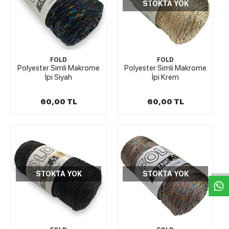
STOKTA YOK
FOLD
FOLD
Polyester Simli Makrome
Polyester Simli Makrome
İpi Siyah
İpi Krem
60,00 TL
60,00 TL
W
h
t
s
a
p
p
D
e
s
e
H
a
t
t
STOKTA YOK
STOKTA YOK