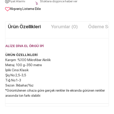
Fiyat Alarmı
Stoklara düşünce haber ver
Alışveriş Listeme Ekle
Ürün Özellikleri
Yorumlar (0)
Ödeme Seçe
ALİZE DİVA EL ÖRGÜ İPİ
ÜRÜN ÖZELLİKLERİ
Karışım :%100 Mikrofiber Akrilik
Metraj: 100 g-350 metre
İplik Cinsi:Klasik
Şiş No:2,5-3,5
Tığ No:1-3
Sezon :İlkbahar/Yaz
*Görüntülenen cihaza göre gerçek renkler ile ekranda görünen renkler
arasında ton farkı olabilir.