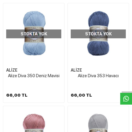
STOKTA YOK
STOKTA YOK
ALİZE
ALİZE
W
h
t
s
a
p
p
D
e
s
e
H
a
t
t
Alize Diva 350 Deniz Mavisi
Alize Diva 353 Havacı
66,00 TL
66,00 TL