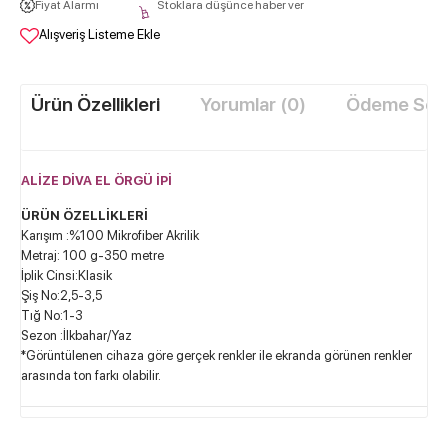
Fiyat Alarmı
Stoklara düşünce haber ver
Alışveriş Listeme Ekle
Ürün Özellikleri
Yorumlar (0)
Ödeme Seçe
ALİZE DİVA EL ÖRGÜ İPİ
ÜRÜN ÖZELLİKLERİ
Karışım :%100 Mikrofiber Akrilik
Metraj: 100 g-350 metre
İplik Cinsi:Klasik
Şiş No:2,5-3,5
Tığ No:1-3
Sezon :İlkbahar/Yaz
*Görüntülenen cihaza göre gerçek renkler ile ekranda görünen renkler
arasında ton farkı olabilir.