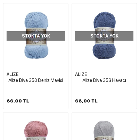
STOKTA YOK
STOKTA YOK
ALİZE
ALİZE
Alize Diva 350 Deniz Mavisi
Alize Diva 353 Havacı
66,00 TL
66,00 TL
W
h
t
s
a
p
p
D
e
s
e
H
a
t
t