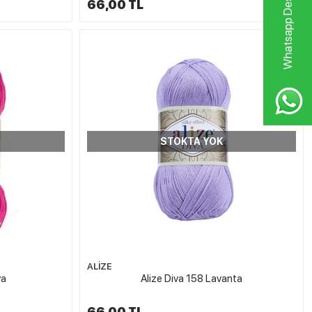
Whatsapp Destek Hattı
66,00 TL
STOKTA YOK
ALİZE
ya
Alize Diva 158 Lavanta
66,00 TL