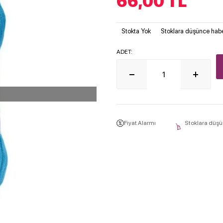
66,00
TL
Stokta Yok
Stoklara düşünce habe
ADET:
Fiyat Alarmı
Stoklara düşü