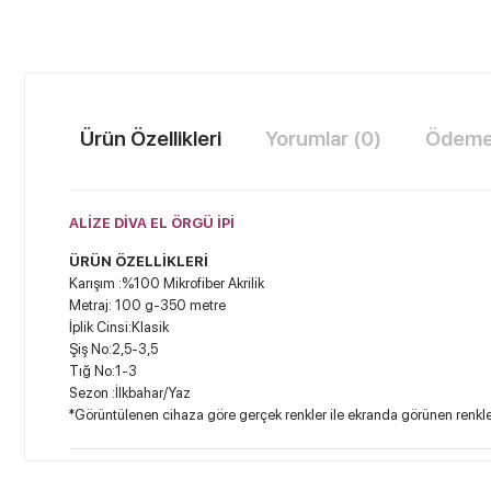
Ürün Özellikleri
Yorumlar (0)
Ödeme 
ALİZE DİVA EL ÖRGÜ İPİ
ÜRÜN ÖZELLİKLERİ
Karışım :%100 Mikrofiber Akrilik
Metraj: 100 g-350 metre
İplik Cinsi:Klasik
Şiş No:2,5-3,5
Tığ No:1-3
Sezon :İlkbahar/Yaz
*Görüntülenen cihaza göre gerçek renkler ile ekranda görünen renkler 