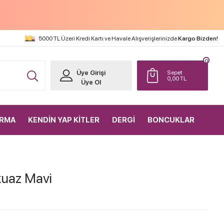
5000 TL Üzeri Kredi Kartı ve Havale Alışverişlerinizde
Kargo Bizden!
0
Üye Girişi
Sepet
0,00
TL
Üye Ol
IRMA
KENDİN YAP KİTLER
DERGİ
BONCUKLAR
kuaz Mavi