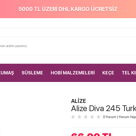
5000 TL ÜZERİ DHL KARGO ÜCRETSİZ
KUMAŞ
SÜSLEME
HOBİ MALZEMELERİ
KEÇE
TEL K
ALİZE
Alize Diva 245 Tur
0 Yorum
|
Yorum Yap