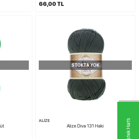
66,00 TL
STOKTA YOK
ALİZE
rüt
Alize Diva 131 Haki