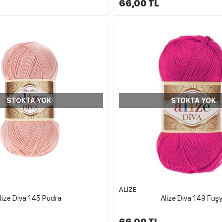
66,00 TL
STOKTA YOK
STOKTA YOK
ALİZE
lize Diva 145 Pudra
Alize Diva 149 Fuş
66,00 TL