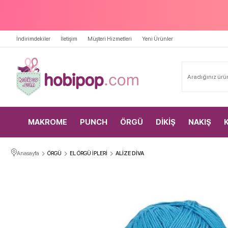
İndirimdekiler
İletişim
Müşteri Hizmetleri
Yeni Ürünler
MAKROME
PUNCH
ÖRGÜ
DİKİŞ
NAKIŞ
Anasayfa
ÖRGÜ
EL ÖRGÜ İPLERİ
ALİZE DİVA