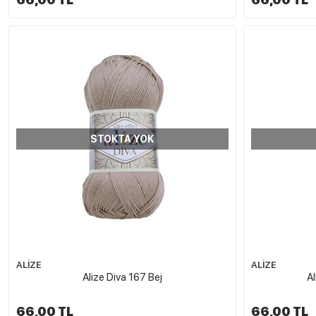
STOKTA YOK
ALİZE
ALİZE
Alize Diva 167 Bej
Al
66,00 TL
66,00 TL