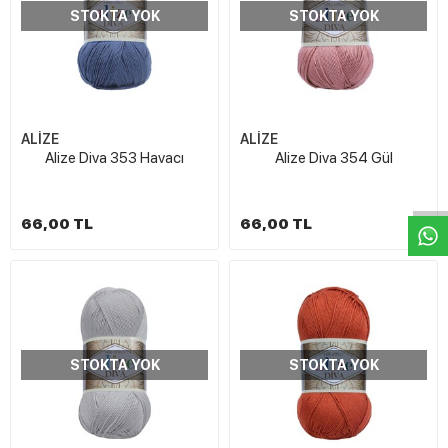
STOKTA YOK
STOKTA YOK
ALİZE
ALİZE
W
h
t
s
a
p
p
D
e
s
e
H
a
t
t
Alize Diva 353 Havacı
Alize Diva 354 Gül
66,00 TL
66,00 TL
STOKTA YOK
STOKTA YOK