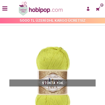
0
5000 TL ÜZERİ DHL KARGO ÜCRETSİZ
ALİZE DİVA
STOKTA YOK