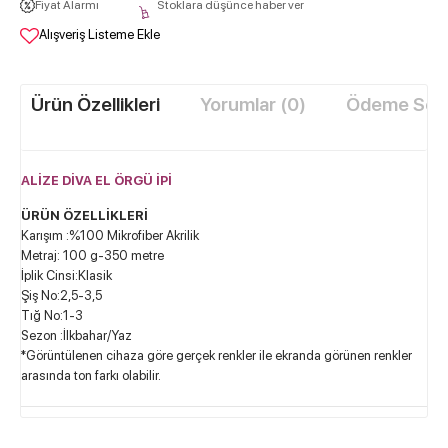
Fiyat Alarmı
Stoklara düşünce haber ver
Alışveriş Listeme Ekle
Ürün Özellikleri
Yorumlar (0)
Ödeme Seçe
ALİZE DİVA EL ÖRGÜ İPİ
ÜRÜN ÖZELLİKLERİ
Karışım :%100 Mikrofiber Akrilik
Metraj: 100 g-350 metre
İplik Cinsi:Klasik
Şiş No:2,5-3,5
Tığ No:1-3
Sezon :İlkbahar/Yaz
*Görüntülenen cihaza göre gerçek renkler ile ekranda görünen renkler
arasında ton farkı olabilir.