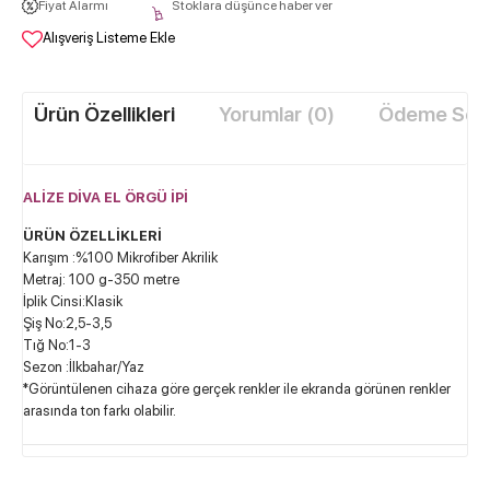
Fiyat Alarmı
Stoklara düşünce haber ver
Alışveriş Listeme Ekle
Ürün Özellikleri
Yorumlar (0)
Ödeme Seçe
ALİZE DİVA EL ÖRGÜ İPİ
ÜRÜN ÖZELLİKLERİ
Karışım :%100 Mikrofiber Akrilik
Metraj: 100 g-350 metre
İplik Cinsi:Klasik
Şiş No:2,5-3,5
Tığ No:1-3
Sezon :İlkbahar/Yaz
*Görüntülenen cihaza göre gerçek renkler ile ekranda görünen renkler
arasında ton farkı olabilir.