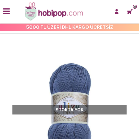
0
5000 TL ÜZERİ DHL KARGO ÜCRETSİZ
ALİZE DİVA
STOKTA YOK