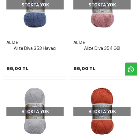
STOKTA YOK
STOKTA YOK
ALİZE
ALİZE
W
h
t
s
a
p
p
D
e
s
e
H
a
t
t
Alize Diva 353 Havacı
Alize Diva 354 Gül
66,00 TL
66,00 TL
STOKTA YOK
STOKTA YOK