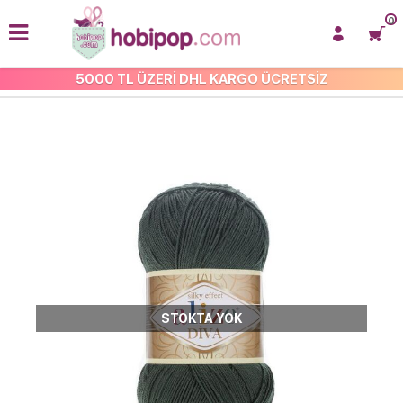
0
5000 TL ÜZERİ DHL KARGO ÜCRETSİZ
ALİZE DİVA
STOKTA YOK