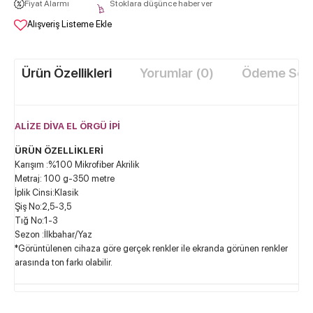
Fiyat Alarmı
Stoklara düşünce haber ver
Alışveriş Listeme Ekle
Ürün Özellikleri
Yorumlar (0)
Ödeme Seçe
ALİZE DİVA EL ÖRGÜ İPİ
ÜRÜN ÖZELLİKLERİ
Karışım :%100 Mikrofiber Akrilik
Metraj: 100 g-350 metre
İplik Cinsi:Klasik
Şiş No:2,5-3,5
Tığ No:1-3
Sezon :İlkbahar/Yaz
*Görüntülenen cihaza göre gerçek renkler ile ekranda görünen renkler
arasında ton farkı olabilir.