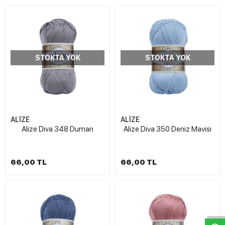
STOKTA YOK
STOKTA YOK
ALİZE
ALİZE
Alize Diva 348 Duman
Alize Diva 350 Deniz Mavisi
66,00 TL
66,00 TL
W
h
t
s
a
p
p
D
e
s
e
H
a
t
t