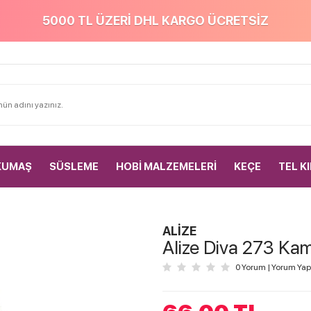
5000 TL ÜZERİ DHL KARGO ÜCRETSİZ
KUMAŞ
SÜSLEME
HOBİ MALZEMELERİ
KEÇE
TEL K
ALİZE
Alize Diva 273 Kam
0 Yorum
|
Yorum Yap