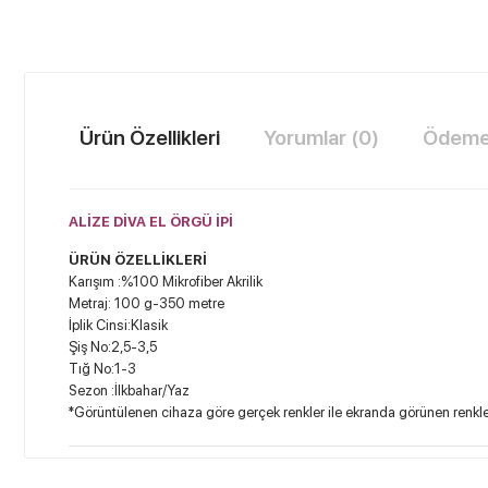
Ürün Özellikleri
Yorumlar (0)
Ödeme 
ALİZE DİVA EL ÖRGÜ İPİ
ÜRÜN ÖZELLİKLERİ
Karışım :%100 Mikrofiber Akrilik
Metraj: 100 g-350 metre
İplik Cinsi:Klasik
Şiş No:2,5-3,5
Tığ No:1-3
Sezon :İlkbahar/Yaz
*Görüntülenen cihaza göre gerçek renkler ile ekranda görünen renkler 