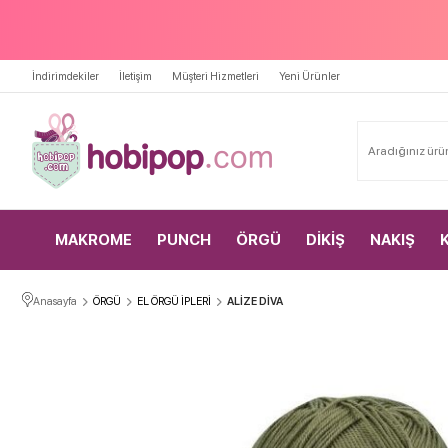
İndirimdekiler
İletişim
Müşteri Hizmetleri
Yeni Ürünler
MAKROME
PUNCH
ÖRGÜ
DİKİŞ
NAKIŞ
Anasayfa
ÖRGÜ
EL ÖRGÜ İPLERİ
ALİZE DİVA