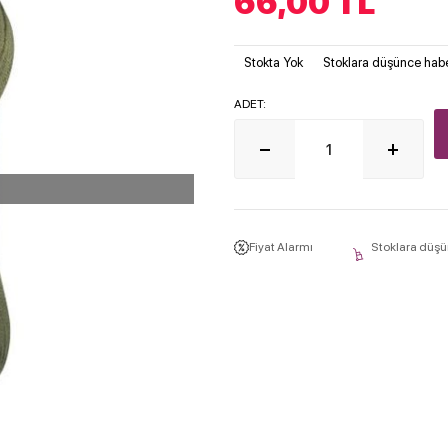
66,00
TL
Stokta Yok
Stoklara düşünce habe
ADET:
Fiyat Alarmı
Stoklara düşü