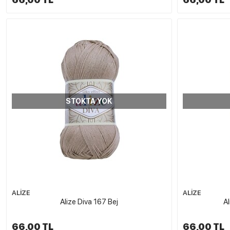
STOKTA YOK
ALİZE
ALİZE
Alize Diva 167 Bej
Al
66,00 TL
66,00 TL