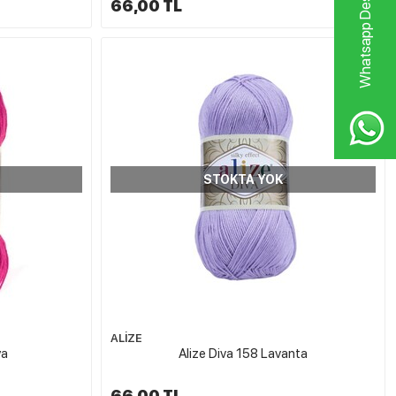
Whatsapp Destek Hattı
66,00 TL
STOKTA YOK
ALİZE
ya
Alize Diva 158 Lavanta
66,00 TL