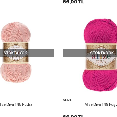
66,00 TL
STOKTA YOK
STOKTA YOK
ALİZE
lize Diva 145 Pudra
Alize Diva 149 Fuş
66,00 TL