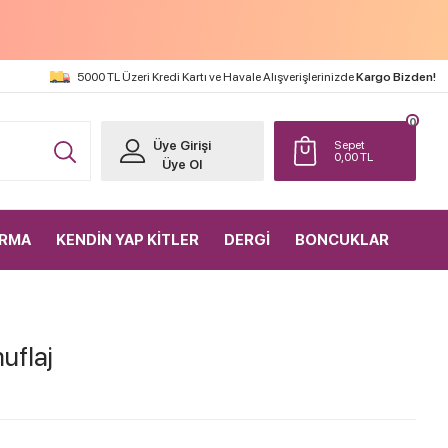
5000 TL Üzeri Kredi Kartı ve Havale Alışverişlerinizde
Kargo Bizden!
0
Üye Girişi
Sepet
0,00
TL
Üye Ol
IRMA
KENDİN YAP KİTLER
DERGİ
BONCUKLAR
uflaj