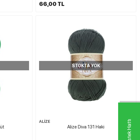
66,00 TL
STOKTA YOK
ALİZE
rüt
Alize Diva 131 Haki