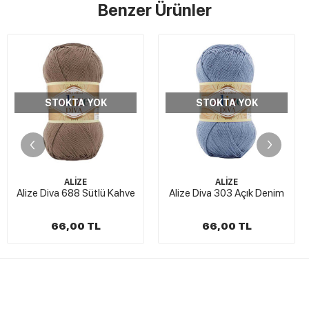
Benzer Ürünler
YOK
STOKTA YOK
STOKTA Y
ALİZE
ALİZE
ütlü Kahve
Alize Diva 303 Açık Denim
Alize Diva 234 Tüt
TL
66,00 TL
66,00 T