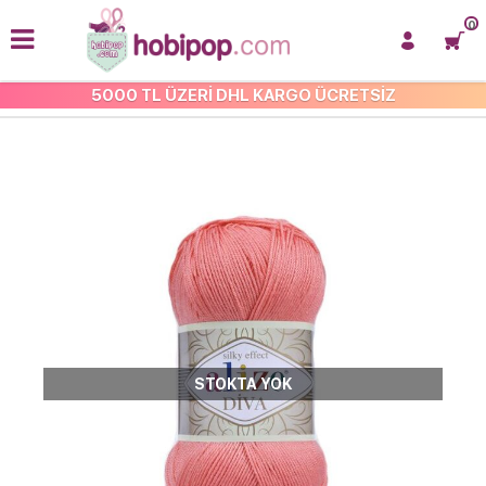
0
5000 TL ÜZERİ DHL KARGO ÜCRETSİZ
ALİZE DİVA
STOKTA YOK