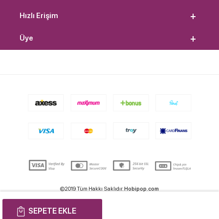
Hızlı Erişim
Üye
©2019 Tüm Hakkı Saklıdır.
Hobipop.com
SEPETE EKLE
T
-Soft
E-Ticaret
Sistemleriyle Hazırlanmıştır.