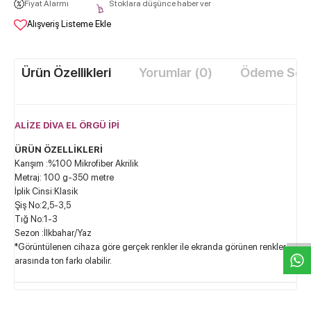
Fiyat Alarmı
Stoklara düşünce haber ver
Alışveriş Listeme Ekle
Ürün Özellikleri
Yorumlar (0)
Ödeme Seçe
ALİZE DİVA EL ÖRGÜ İPİ
ÜRÜN ÖZELLİKLERİ
Karışım :%100 Mikrofiber Akrilik
Metraj: 100 g-350 metre
İplik Cinsi:Klasik
W
h
t
s
a
p
p
D
e
s
e
H
a
t
t
Şiş No:2,5-3,5
Tığ No:1-3
Sezon :İlkbahar/Yaz
*Görüntülenen cihaza göre gerçek renkler ile ekranda görünen renkler
arasında ton farkı olabilir.