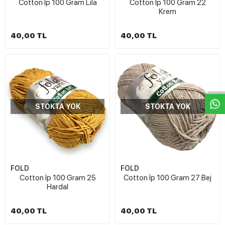
Cotton İp 100 Gram Lila
Cotton İp 100 Gram 22
Krem
40,00 TL
40,00 TL
W
h
t
s
a
p
p
D
e
s
e
H
a
t
t
STOKTA YOK
STOKTA YOK
FOLD
FOLD
Cotton İp 100 Gram 25
Cotton İp 100 Gram 27 Bej
Hardal
40,00 TL
40,00 TL