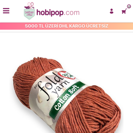
0
5000 TL ÜZERİ DHL KARGO ÜCRETSİZ
ÇOK AMAÇLI COTTON İP