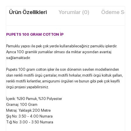
Ürün Özellikleri
Yorumlar (0)
Ödeme Seçe
PUPETS 100 GRAM COTTON İP
Pamuklu yapısı ile pek çok yerde kullanabileceğiniz pamuklu iplerdir.
Ayrıca 100 gramlık yumaklar olması da miktar açısından avantaj
sağlamaktadır.
Pupets 100 gram cotton ipler ile son dönemin sevilen modellerinden
olan renkli motifli örgü çantalar, motifli hırkalar, motifli örgü koltuk şalları,
renkli motifli kırlentler, amigurumi örgüleri ve bunun gibi pek çok keyifli
örgü projesi yapabilirsiniz.
İçerik: %90 Pamuk, %10 Polyester
Gramaj: 100 Gram
Metraj: Yaklaşık 200 Metre
Şiş No: 3.50 - 4.00 Numara
Tığ No: 3.00 - 3.50 Numara