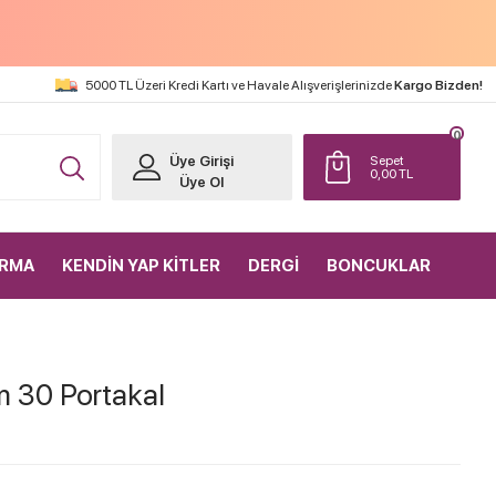
5000 TL Üzeri Kredi Kartı ve Havale Alışverişlerinizde
Kargo Bizden!
0
Üye Girişi
Sepet
0,00
TL
Üye Ol
IRMA
KENDİN YAP KİTLER
DERGİ
BONCUKLAR
m 30 Portakal