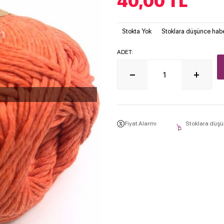
40,00
TL
Stokta Yok
Stoklara düşünce habe
ADET:
Fiyat Alarmı
Stoklara düşü