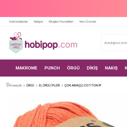
İndirimdekiler
İletişim
Müşteri Hizmetleri
Yeni Ürünler
MAKROME
PUNCH
ÖRGÜ
DİKİŞ
NAKIŞ
Anasayfa
ÖRGÜ
EL ÖRGÜ İPLERİ
ÇOK AMAÇLI COTTON İP