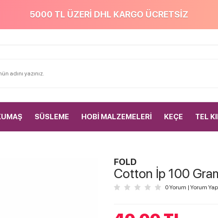
5000 TL ÜZERİ DHL KARGO ÜCRETSİZ
KUMAŞ
SÜSLEME
HOBİ MALZEMELERİ
KEÇE
TEL K
FOLD
Cotton İp 100 Gra
0 Yorum
|
Yorum Yap