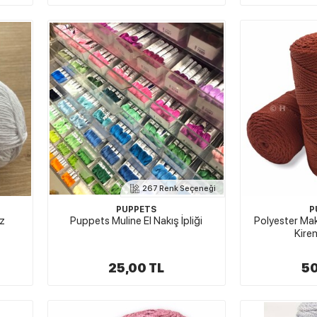
267 Renk Seçeneği
PUPPETS
P
z
Puppets Muline El Nakış İpliği
Polyester Ma
Kire
25,00 TL
50