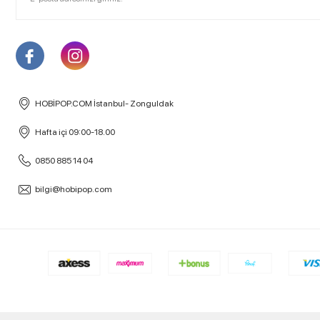
HOBİPOP.COM İstanbul- Zonguldak
Hafta içi 09:00-18.00
0850 885 14 04
bilgi@hobipop.com