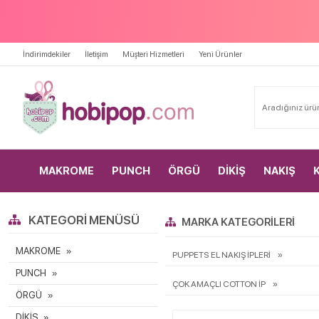
İndirimdekiler
İletişim
Müşteri Hizmetleri
Yeni Ürünler
MAKROME
PUNCH
ÖRGÜ
DİKİŞ
NAKIŞ
KATEGORI MENÜSÜ
MARKA KATEGORILERI
MAKROME
PUPPETS EL NAKIŞ İPLERİ
PUNCH
ÇOK AMAÇLI COTTON İP
ÖRGÜ
DİKİŞ