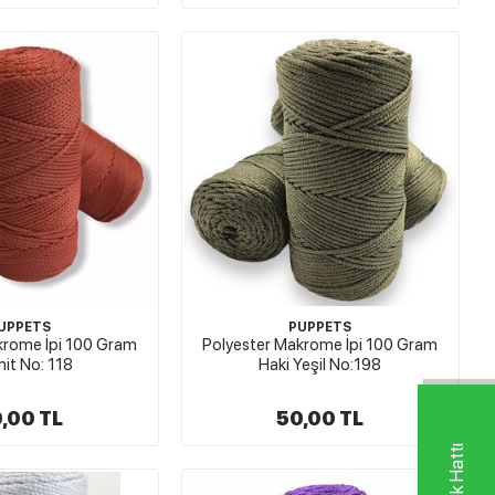
UPPETS
PUPPETS
krome İpi 100 Gram
Polyester Makrome İpi 100 Gram
mit No: 118
Haki Yeşil No:198
,00 TL
50,00 TL