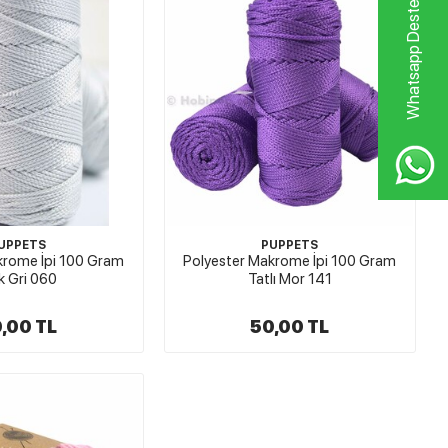
Whatsapp Destek Hattı
UPPETS
PUPPETS
krome İpi 100 Gram
Polyester Makrome İpi 100 Gram
k Gri 060
Tatlı Mor 141
,00 TL
50,00 TL