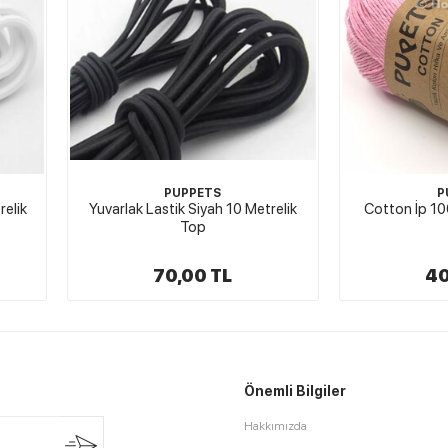
PUPPETS
P
relik
Yuvarlak Lastik Siyah 10 Metrelik
Cotton İp 1
Top
70,00 TL
40
Önemli Bilgiler
Hakkımızda