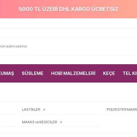
5000 TL ÜZERİ DHL KARGO ÜCRETSİZ
KUMAŞ
SÜSLEME
HOBİ MALZEMELERİ
KEÇE
TEL K
LASTİKLER
POLYESTER MAKR
MAKAS ve KESİCİLER