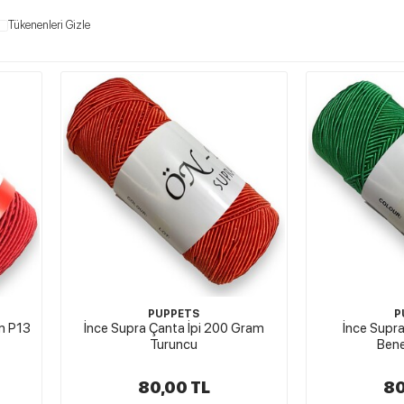
Tükenenleri Gizle
PUPPETS
P
m P13
İnce Supra Çanta İpi 200 Gram
İnce Supr
Turuncu
Bene
80,00 TL
80