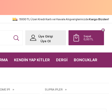
5000 TL Üzeri Kredi Kartı ve Havale Alışverişlerinizde
Kargo Bizden!
0
Üye Girişi
Sepet
0,00
TL
Üye Ol
IRMA
KENDİN YAP KİTLER
DERGİ
BONCUKLAR
OME İPİ
SUPRA İPLER