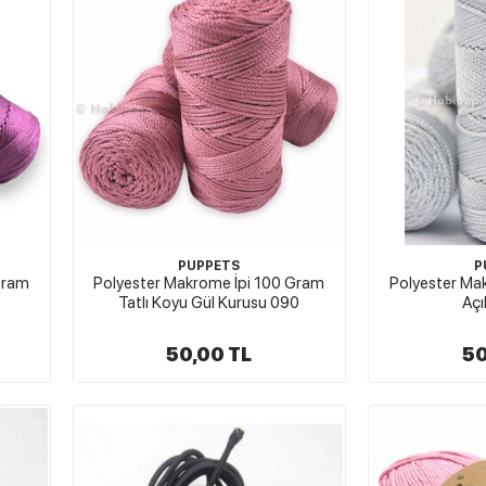
PUPPETS
P
Gram
Polyester Makrome İpi 100 Gram
Polyester Ma
Tatlı Koyu Gül Kurusu 090
Açı
50,00 TL
50