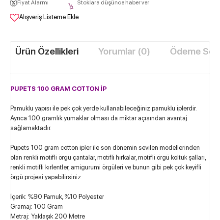
Fiyat Alarmı
Stoklara düşünce haber ver
Alışveriş Listeme Ekle
Ürün Özellikleri
Yorumlar (0)
Ödeme Seçe
PUPETS 100 GRAM COTTON İP
Pamuklu yapısı ile pek çok yerde kullanabileceğiniz pamuklu iplerdir.
Ayrıca 100 gramlık yumaklar olması da miktar açısından avantaj
sağlamaktadır.
Pupets 100 gram cotton ipler ile son dönemin sevilen modellerinden
olan renkli motifli örgü çantalar, motifli hırkalar, motifli örgü koltuk şalları,
renkli motifli kırlentler, amigurumi örgüleri ve bunun gibi pek çok keyifli
örgü projesi yapabilirsiniz.
İçerik: %90 Pamuk, %10 Polyester
Gramaj: 100 Gram
Metraj: Yaklaşık 200 Metre