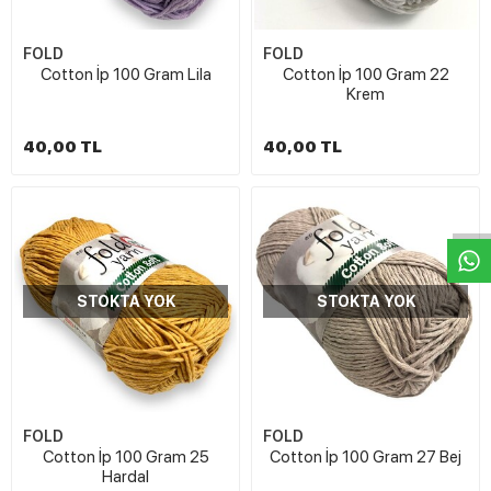
FOLD
FOLD
Cotton İp 100 Gram Lila
Cotton İp 100 Gram 22
Krem
40,00 TL
40,00 TL
W
h
t
s
a
p
p
D
e
s
e
H
a
t
t
STOKTA YOK
STOKTA YOK
FOLD
FOLD
Cotton İp 100 Gram 25
Cotton İp 100 Gram 27 Bej
Hardal