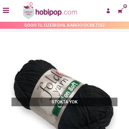
0
5000 TL ÜZERİ DHL KARGO ÜCRETSİZ
ÇOK AMAÇLI COTTON İP
STOKTA YOK