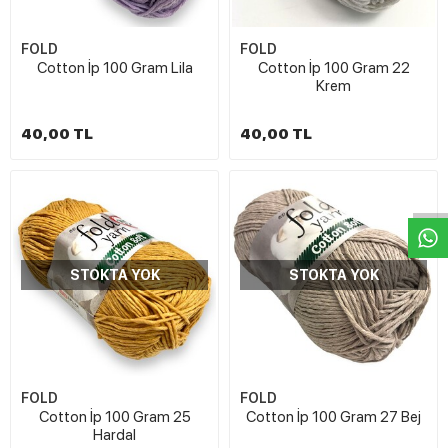
FOLD
FOLD
Cotton İp 100 Gram Lila
Cotton İp 100 Gram 22
Krem
40,00 TL
40,00 TL
W
h
t
s
a
p
p
D
e
s
e
H
a
t
t
STOKTA YOK
STOKTA YOK
FOLD
FOLD
Cotton İp 100 Gram 25
Cotton İp 100 Gram 27 Bej
Hardal