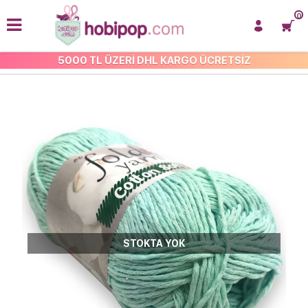
0
5000 TL ÜZERİ DHL KARGO ÜCRETSİZ
ÇOK AMAÇLI COTTON İP
STOKTA YOK