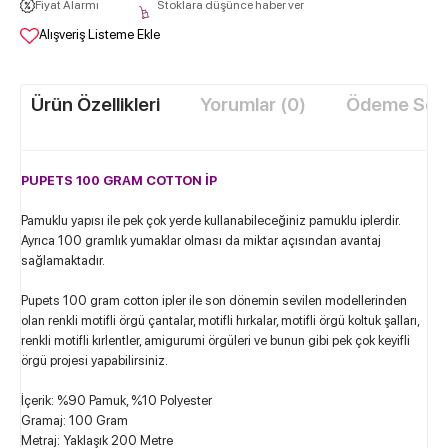
Fiyat Alarmı
Stoklara düşünce haber ver
Alışveriş Listeme Ekle
Ürün Özellikleri
Yorumlar (0)
Ödeme Seçe
PUPETS 100 GRAM COTTON İP
Pamuklu yapısı ile pek çok yerde kullanabileceğiniz pamuklu iplerdir.
Ayrıca 100 gramlık yumaklar olması da miktar açısından avantaj
sağlamaktadır.
Pupets 100 gram cotton ipler ile son dönemin sevilen modellerinden
olan renkli motifli örgü çantalar, motifli hırkalar, motifli örgü koltuk şalları,
renkli motifli kırlentler, amigurumi örgüleri ve bunun gibi pek çok keyifli
örgü projesi yapabilirsiniz.
İçerik: %90 Pamuk, %10 Polyester
Gramaj: 100 Gram
Metraj: Yaklaşık 200 Metre