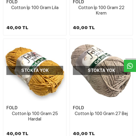
FOLD
FOLD
Cotton İp 100 Gram Lila
Cotton İp 100 Gram 22
Krem
40,00 TL
40,00 TL
W
h
t
s
a
p
p
D
e
s
e
H
a
t
t
STOKTA YOK
STOKTA YOK
FOLD
FOLD
Cotton İp 100 Gram 25
Cotton İp 100 Gram 27 Bej
Hardal
40,00 TL
40,00 TL