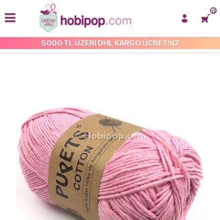
0
5000 TL ÜZERİ DHL KARGO ÜCRETSİZ
ÇOK AMAÇLI COTTON İP