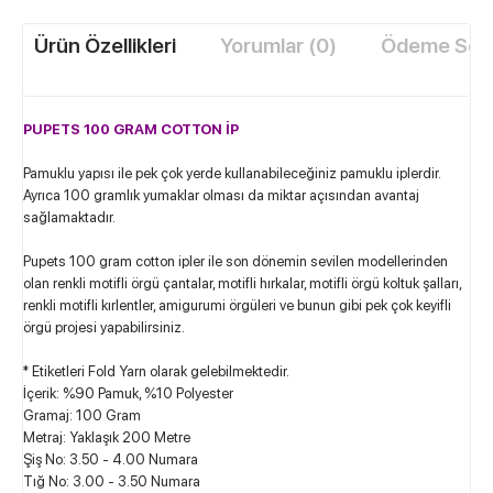
Ürün Özellikleri
Yorumlar (0)
Ödeme Seçe
PUPETS 100 GRAM COTTON İP
Pamuklu yapısı ile pek çok yerde kullanabileceğiniz pamuklu iplerdir.
Ayrıca 100 gramlık yumaklar olması da miktar açısından avantaj
sağlamaktadır.
Pupets 100 gram cotton ipler ile son dönemin sevilen modellerinden
olan renkli motifli örgü çantalar, motifli hırkalar, motifli örgü koltuk şalları,
renkli motifli kırlentler, amigurumi örgüleri ve bunun gibi pek çok keyifli
örgü projesi yapabilirsiniz.
* Etiketleri Fold Yarn olarak gelebilmektedir.
İçerik: %90 Pamuk, %10 Polyester
Gramaj: 100 Gram
Metraj: Yaklaşık 200 Metre
Şiş No: 3.50 - 4.00 Numara
Tığ No: 3.00 - 3.50 Numara