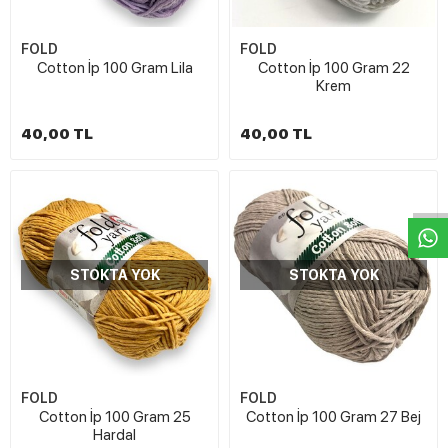
FOLD
FOLD
Cotton İp 100 Gram Lila
Cotton İp 100 Gram 22
Krem
40,00 TL
40,00 TL
W
h
t
s
a
p
p
D
e
s
e
H
a
t
t
STOKTA YOK
STOKTA YOK
FOLD
FOLD
Cotton İp 100 Gram 25
Cotton İp 100 Gram 27 Bej
Hardal