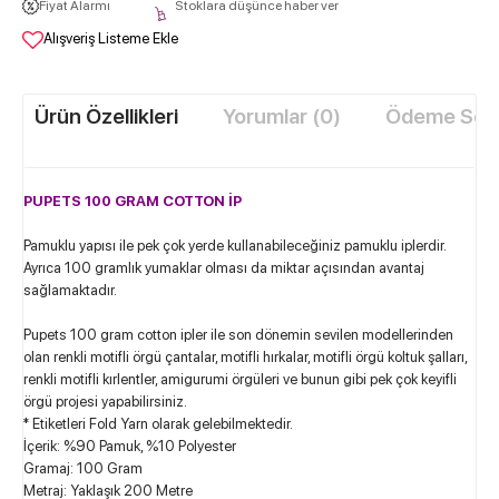
Fiyat Alarmı
Stoklara düşünce haber ver
Alışveriş Listeme Ekle
Ürün Özellikleri
Yorumlar (0)
Ödeme Seçe
PUPETS 100 GRAM COTTON İP
Pamuklu yapısı ile pek çok yerde kullanabileceğiniz pamuklu iplerdir.
Ayrıca 100 gramlık yumaklar olması da miktar açısından avantaj
sağlamaktadır.
Pupets 100 gram cotton ipler ile son dönemin sevilen modellerinden
olan renkli motifli örgü çantalar, motifli hırkalar, motifli örgü koltuk şalları,
renkli motifli kırlentler, amigurumi örgüleri ve bunun gibi pek çok keyifli
örgü projesi yapabilirsiniz.
* Etiketleri Fold Yarn olarak gelebilmektedir.
İçerik: %90 Pamuk, %10 Polyester
Gramaj: 100 Gram
Metraj: Yaklaşık 200 Metre