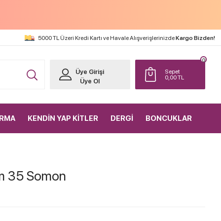
5000 TL Üzeri Kredi Kartı ve Havale Alışverişlerinizde
Kargo Bizden!
0
Üye Girişi
Sepet
0,00
TL
Üye Ol
IRMA
KENDİN YAP KİTLER
DERGİ
BONCUKLAR
am 35 Somon