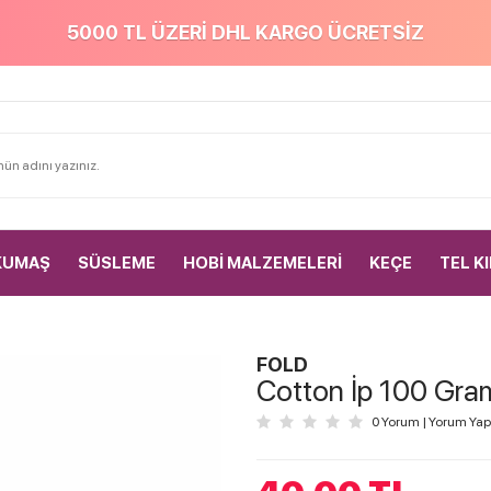
5000 TL ÜZERİ DHL KARGO ÜCRETSİZ
KUMAŞ
SÜSLEME
HOBİ MALZEMELERİ
KEÇE
TEL K
FOLD
Cotton İp 100 Gr
0 Yorum
|
Yorum Yap