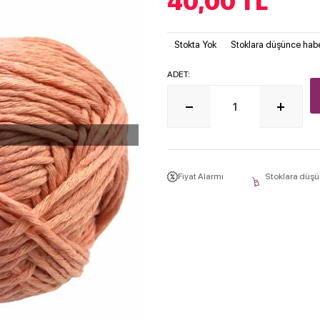
40,00
TL
Stokta Yok
Stoklara düşünce habe
ADET:
Fiyat Alarmı
Stoklara düşü