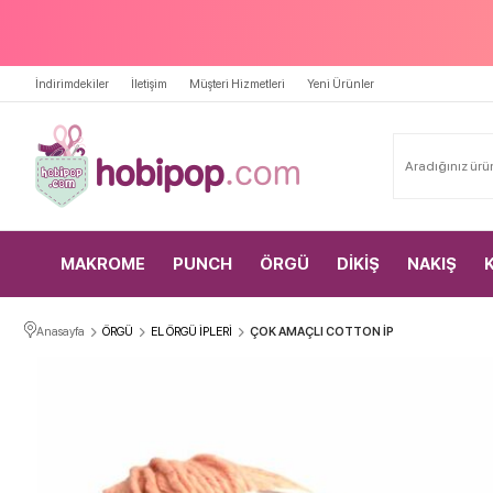
İndirimdekiler
İletişim
Müşteri Hizmetleri
Yeni Ürünler
MAKROME
PUNCH
ÖRGÜ
DİKİŞ
NAKIŞ
Anasayfa
ÖRGÜ
EL ÖRGÜ İPLERİ
ÇOK AMAÇLI COTTON İP