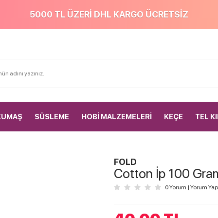
5000 TL ÜZERİ DHL KARGO ÜCRETSİZ
KUMAŞ
SÜSLEME
HOBİ MALZEMELERİ
KEÇE
TEL K
FOLD
Cotton İp 100 Gra
0 Yorum
|
Yorum Yap