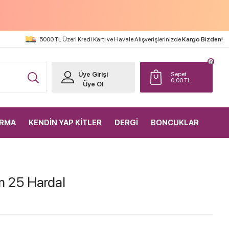
5000 TL Üzeri Kredi Kartı ve Havale Alışverişlerinizde
Kargo Bizden!
0
Üye Girişi
Sepet
0,00
TL
Üye Ol
IRMA
KENDİN YAP KİTLER
DERGİ
BONCUKLAR
m 25 Hardal