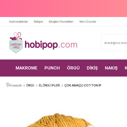
İndirimdekiler
İletişim
Müşteri Hizmetleri
Yeni Ürünler
MAKROME
PUNCH
ÖRGÜ
DİKİŞ
NAKIŞ
Anasayfa
ÖRGÜ
EL ÖRGÜ İPLERİ
ÇOK AMAÇLI COTTON İP