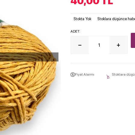
40,00
TL
Stokta Yok
Stoklara düşünce habe
ADET:
Fiyat Alarmı
Stoklara düşü