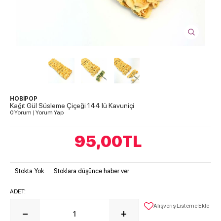
HOBİPOP
Kağıt Gül Süsleme Çiçeği 144 lü Kavuniçi
0 Yorum
|
Yorum Yap
95,00
TL
Stokta Yok
Stoklara düşünce haber ver
ADET:
Alışveriş Listeme Ekle