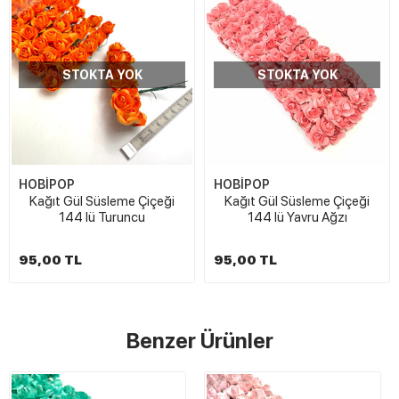
STOKTA YOK
STOKTA YOK
HOBİPOP
HOBİPOP
Kağıt Gül Süsleme Çiçeği
Kağıt Gül Süsleme Çiçeği
144 lü Turuncu
144 lü Yavru Ağzı
95,00 TL
95,00 TL
Benzer Ürünler