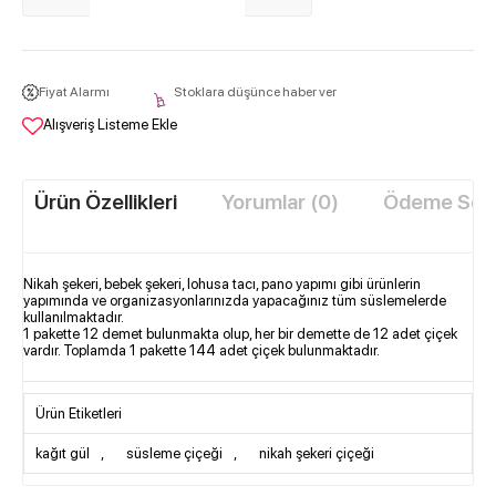
Fiyat Alarmı
Stoklara düşünce haber ver
Alışveriş Listeme Ekle
Ürün Özellikleri
Yorumlar (0)
Ödeme Seçe
Nikah şekeri, bebek şekeri, lohusa tacı, pano yapımı gibi ürünlerin
yapımında ve organizasyonlarınızda yapacağınız tüm süslemelerde
kullanılmaktadır.
1 pakette 12 demet bulunmakta olup, her bir demette de 12 adet çiçek
vardır. Toplamda 1 pakette 144 adet çiçek bulunmaktadır.
Ürün Etiketleri
kağıt gül
,
süsleme çiçeği
,
nikah şekeri çiçeği