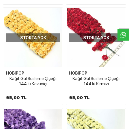
W
h
t
s
a
p
p
D
e
s
e
H
a
t
t
STOKTA YOK
STOKTA YOK
HOBİPOP
HOBİPOP
Kağıt Gül Süsleme Çiçeği
Kağıt Gül Süsleme Çiçeği
144 lü Kavuniçi
144 lü Kırmızı
95,00 TL
95,00 TL