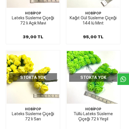
HOBİPOP
HOBİPOP
Lateks Süsleme Çiçeği
Kağıt Gül Süsleme Çiçeği
72 li Açık Mavi
144 lü Mint
39,00 TL
95,00 TL
W
h
t
s
a
p
p
D
e
s
e
H
a
t
t
STOKTA YOK
STOKTA YOK
HOBİPOP
HOBİPOP
Lateks Süsleme Çiçeği
Tüllü Lateks Süsleme
72 li Sarı
Çiçeği 72 li Yeşil