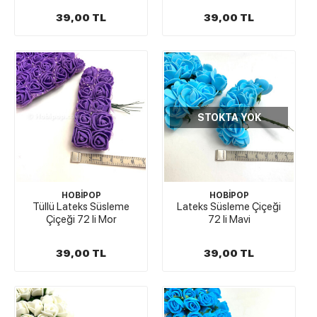
39,00 TL
39,00 TL
STOKTA YOK
HOBİPOP
HOBİPOP
Tüllü Lateks Süsleme
Lateks Süsleme Çiçeği
Çiçeği 72 li Mor
72 li Mavi
39,00 TL
39,00 TL