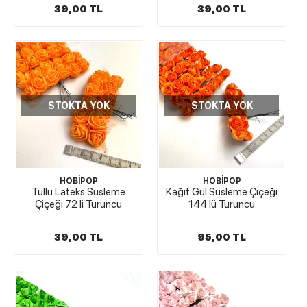
39,00 TL
39,00 TL
STOKTA YOK
STOKTA YOK
HOBİPOP
HOBİPOP
Tüllü Lateks Süsleme
Kağıt Gül Süsleme Çiçeği
Çiçeği 72 li Turuncu
144 lü Turuncu
39,00 TL
95,00 TL