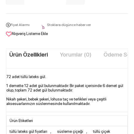
Fiyat Alarmı
Stoklara düşünce haber ver
Alışveriş Listeme Ekle
Ürün Özellikleri
Yorumlar (0)
Ödeme Seçe
72 adet tüllü lateks gül.
1 demette 12 adet gül bulunmaktadır. Bir paket içerisinde 6 demet gül
olup, toplam 72 adet gül bulunmaktadır.
Nikah şekeri, bebek şekeri, lohusa taç ve terlikleri veya çeşitli
aksesuarlarınızın süslenmesinde kullanılmaktadır.
Ürün Etiketleri
tüllü lateks gül fiyatları
,
süsleme çiçeği
,
tüllü çiçek