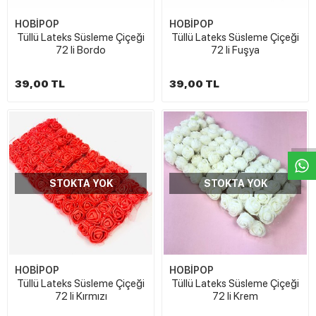
HOBİPOP
HOBİPOP
Tüllü Lateks Süsleme Çiçeği
Tüllü Lateks Süsleme Çiçeği
72 li Bordo
72 li Fuşya
39,00 TL
39,00 TL
W
h
t
s
a
p
p
D
e
s
e
H
a
t
t
STOKTA YOK
STOKTA YOK
HOBİPOP
HOBİPOP
Tüllü Lateks Süsleme Çiçeği
Tüllü Lateks Süsleme Çiçeği
72 li Kırmızı
72 li Krem