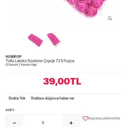
HOBİPOP
Tüllü Lateks Süsleme Çiçeği 72 li Fuşya
0 Yorum
|
Yorum Yap
39,00
TL
Stokta Yok
Stoklara düşünce haber ver
ADET:
Alışveriş Listeme Ekle