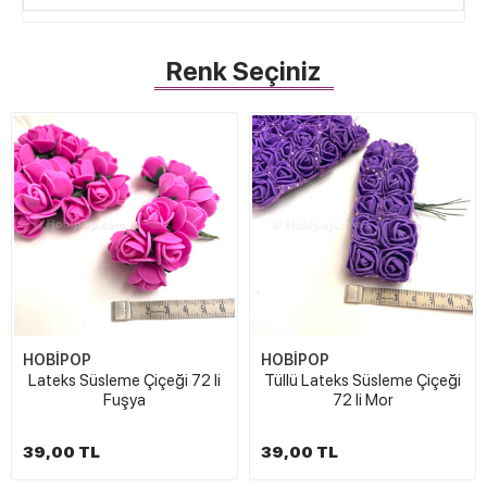
Renk Seçiniz
HOBİPOP
HOBİPOP
Lateks Süsleme Çiçeği 72 li
Tüllü Lateks Süsleme Çiçeği
Fuşya
72 li Mor
39,00 TL
39,00 TL