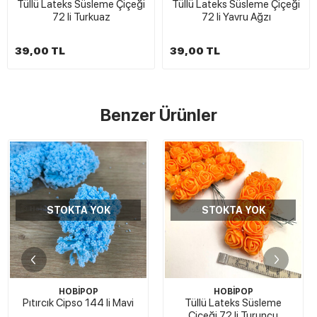
Tüllü Lateks Süsleme Çiçeği
Tüllü Lateks Süsleme Çiçeği
72 li Turkuaz
72 li Yavru Ağzı
39,00 TL
39,00 TL
Benzer Ürünler
STOKTA YOK
STOKTA YOK
HOBİPOP
HOBİPOP
Pıtırcık Cipso 144 li Mavi
Tüllü Lateks Süsleme
Çiçeği 72 li Turuncu