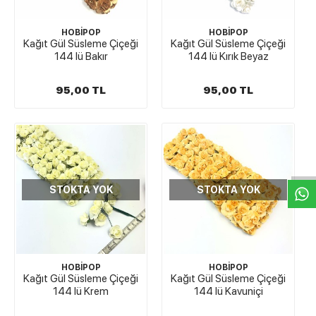
HOBİPOP
HOBİPOP
Kağıt Gül Süsleme Çiçeği
Kağıt Gül Süsleme Çiçeği
144 lü Bakır
144 lü Kırık Beyaz
95,00 TL
95,00 TL
W
h
t
s
a
p
p
D
e
s
e
H
a
t
t
STOKTA YOK
STOKTA YOK
HOBİPOP
HOBİPOP
Kağıt Gül Süsleme Çiçeği
Kağıt Gül Süsleme Çiçeği
144 lü Krem
144 lü Kavuniçi