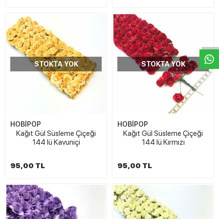
W
h
t
s
a
p
p
D
e
s
e
H
a
t
t
STOKTA YOK
STOKTA YOK
HOBİPOP
HOBİPOP
Kağıt Gül Süsleme Çiçeği
Kağıt Gül Süsleme Çiçeği
144 lü Kavuniçi
144 lü Kırmızı
95,00 TL
95,00 TL