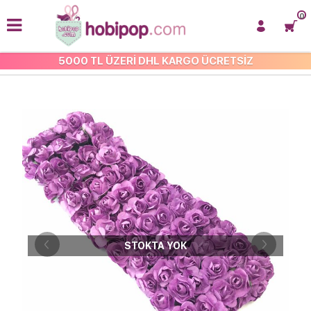
0
5000 TL ÜZERİ DHL KARGO ÜCRETSİZ
YAPAY ÇİÇEKLER
STOKTA YOK