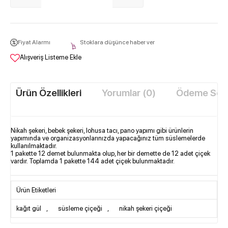
Fiyat Alarmı
Stoklara düşünce haber ver
Alışveriş Listeme Ekle
Ürün Özellikleri
Yorumlar (0)
Ödeme Seçe
Nikah şekeri, bebek şekeri, lohusa tacı, pano yapımı gibi ürünlerin
yapımında ve organizasyonlarınızda yapacağınız tüm süslemelerde
kullanılmaktadır.
1 pakette 12 demet bulunmakta olup, her bir demette de 12 adet çiçek
vardır. Toplamda 1 pakette 144 adet çiçek bulunmaktadır.
Ürün Etiketleri
kağıt gül
,
süsleme çiçeği
,
nikah şekeri çiçeği