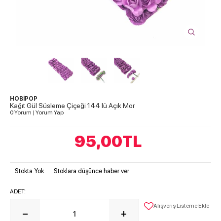
HOBİPOP
Kağıt Gül Süsleme Çiçeği 144 lü Açık Mor
0 Yorum
|
Yorum Yap
95,00
TL
Stokta Yok
Stoklara düşünce haber ver
ADET:
Alışveriş Listeme Ekle