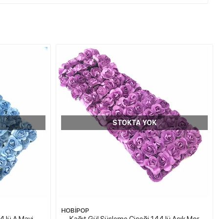
STOKTA YOK
HOBİPOP
4 lü A.Mavi
Kağıt Gül Süsleme Çiçeği 144 lü Açık Mor