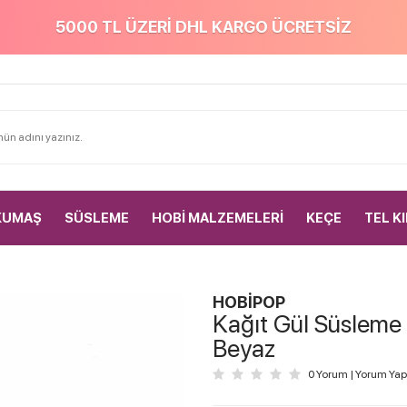
5000 TL ÜZERİ DHL KARGO ÜCRETSİZ
KUMAŞ
SÜSLEME
HOBİ MALZEMELERİ
KEÇE
TEL K
HOBİPOP
Kağıt Gül Süsleme 
Beyaz
0 Yorum
|
Yorum Yap