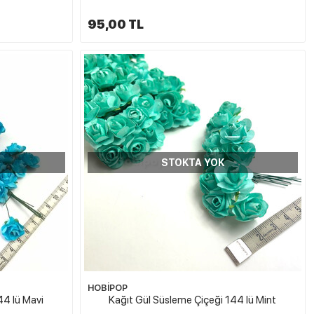
95,00 TL
STOKTA YOK
HOBİPOP
44 lü Mavi
Kağıt Gül Süsleme Çiçeği 144 lü Mint