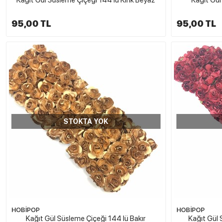
95,00 TL
95,00 TL
STOKTA YOK
HOBİPOP
HOBİPOP
Kağıt Gül Süsleme Çiçeği 144 lü Bakır
Kağıt Gül