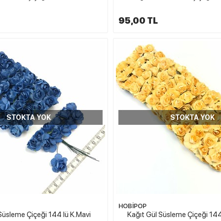
95,00 TL
STOKTA YOK
STOKTA YOK
HOBİPOP
Süsleme Çiçeği 144 lü K.Mavi
Kağıt Gül Süsleme Çiçeği 144