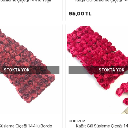
95,00 TL
STOKTA YOK
STOKTA YOK
HOBİPOP
 Süsleme Çiçeği 144 lü Bordo
Kağıt Gül Süsleme Çiçeği 14