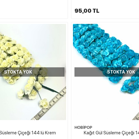
95,00 TL
STOKTA YOK
STOKTA YOK
HOBİPOP
 Süsleme Çiçeği 144 lü Krem
Kağıt Gül Süsleme Çiçeği 1