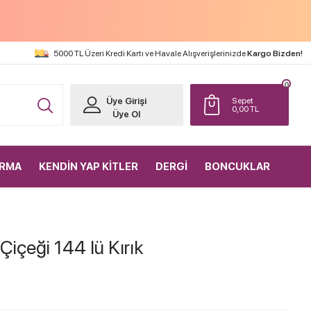
5000 TL Üzeri Kredi Kartı ve Havale Alışverişlerinizde
Kargo Bizden!
0
Üye Girişi
Sepet
0,00
TL
Üye Ol
IRMA
KENDİN YAP KİTLER
DERGİ
BONCUKLAR
Çiçeği 144 lü Kırık