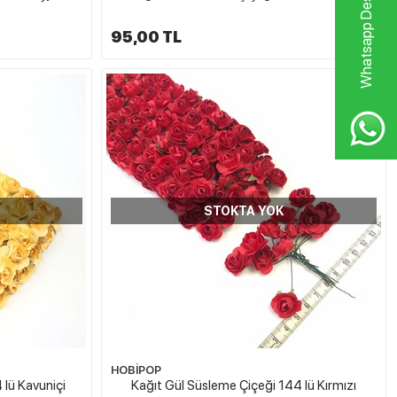
Whatsapp Destek Hattı
95,00 TL
STOKTA YOK
HOBİPOP
 lü Kavuniçi
Kağıt Gül Süsleme Çiçeği 144 lü Kırmızı