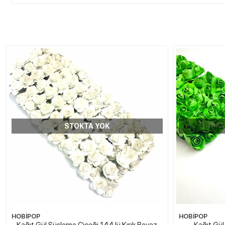
STOKTA YOK
HOBİPOP
HOBİPOP
Kağıt Gül Süsleme Çiçeği 144 lü Kırık Beyaz
Kağıt Gül