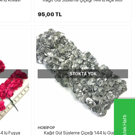
95,00 TL
STOKTA YOK
HOBİPOP
4 lü Fuşya
Kağıt Gül Süsleme Çiçeği 144 lü Gümüş