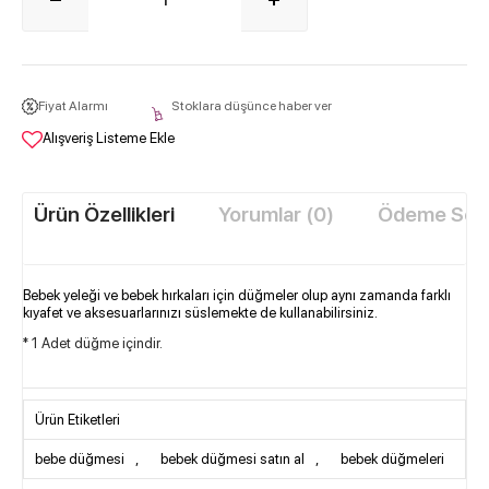
Fiyat Alarmı
Stoklara düşünce haber ver
Alışveriş Listeme Ekle
Ürün Özellikleri
Yorumlar (0)
Ödeme Seçe
Bebek yeleği ve bebek hırkaları için düğmeler olup aynı zamanda farklı
kıyafet ve aksesuarlarınızı süslemekte de kullanabilirsiniz.
* 1 Adet düğme içindir.
Ürün Etiketleri
bebe düğmesi
,
bebek düğmesi satın al
,
bebek düğmeleri