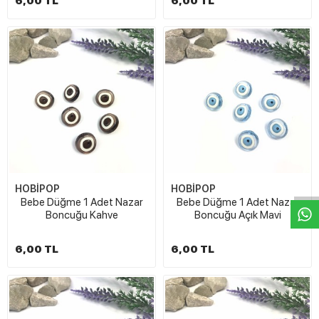
6,00 TL
6,00 TL
W
h
t
s
a
p
p
D
e
s
e
H
a
t
t
HOBİPOP
HOBİPOP
Bebe Düğme 1 Adet Nazar
Bebe Düğme 1 Adet Nazar
Boncuğu Kahve
Boncuğu Açık Mavi
6,00 TL
6,00 TL